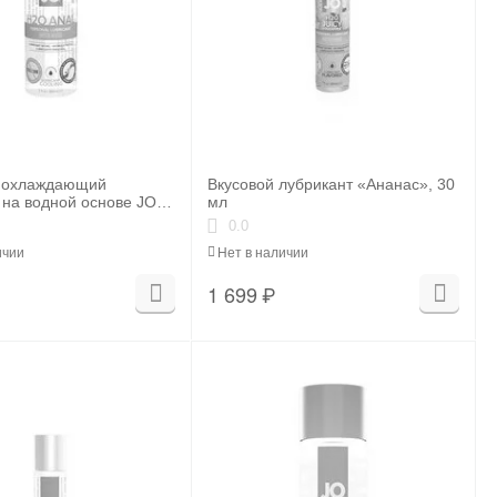
 охлаждающий
Вкусовой лубрикант «Ананас», 30
 на водной основе JO
мл
COOL, 2 oz (60мл.)
0.0
ичии
Нет в наличии
1 699
₽