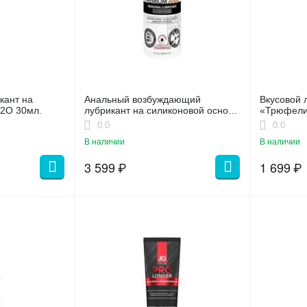
кант на
Анальный возбуждающий
Вкусовой 
H2O 30мл.
лубрикант на силиконовой основе
«Трюфели 
JO Anal Premium Warming
малиной»,
0.0
0.0
В наличии
В наличии
3 599
₽
1 699
₽