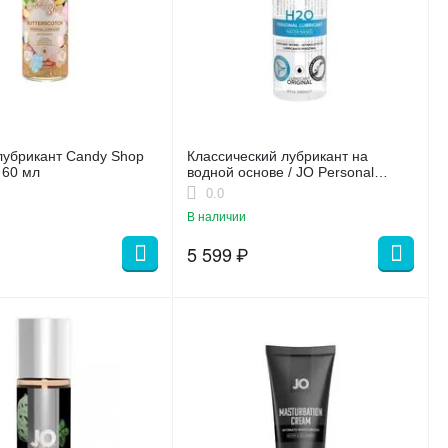
лубрикант Candy Shop
Классический лубрикант на
 60 мл
водной основе / JO Personal
Lubricant H2O 8oz - 240 мл.
0.0
В наличии
5 599
₽