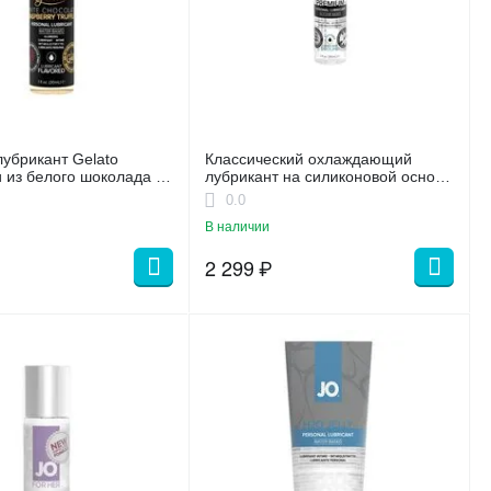
лубрикант Gelato
Классический охлаждающий
из белого шоколада с
лубрикант на силиконовой основе
 30 мл
JO Premium COOL 1oz (30 мл)
0.0
В наличии
2 299
₽