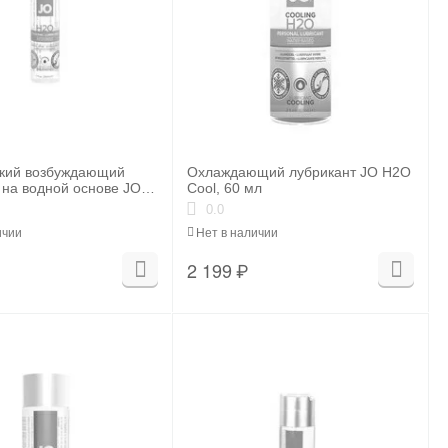
ский возбуждающий
Охлаждающий лубрикант JO H2O
 на водной основе JO
Cool, 60 мл
ng, 1 oz (30мл.)
0.0
ичии
Нет в наличии
2 199
₽