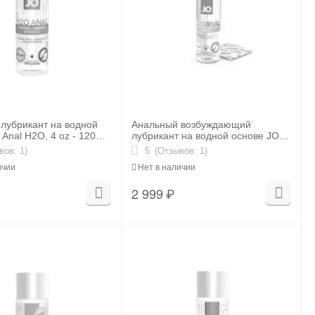
лубрикант на водной
Анальный возбуждающий
Anal H2O, 4 oz - 120
лубрикант на водной основе JO
Anal H2O Warming, 4 oz (120мл.)
вов: 1)
5
(Отзывов: 1)
ичии
Нет в наличии
2 999
₽