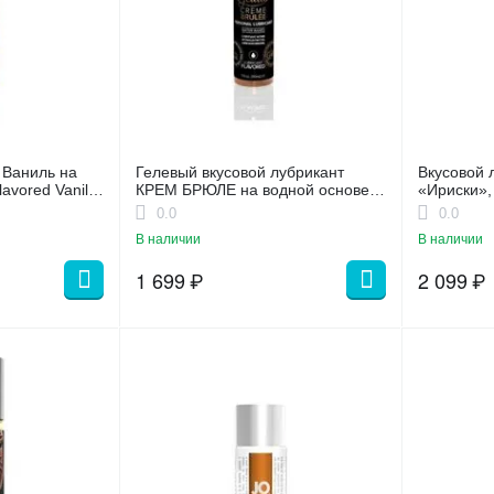
 Ваниль на
Гелевый вкусовой лубрикант
Вкусовой 
avored Vanilla
КРЕМ БРЮЛЕ на водной основе
«Ириски»,
JO GELATO CREME BRULEE
0.0
0.0
FLAVORED, 30 мл
В наличии
В наличии
1 699
₽
2 099
₽