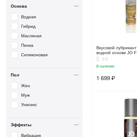
Основа
Май - Тай
Водная
Малина
Гибрид
Мимоза
Масляная
Мохито
Пенка
Мята
Вкусовой лубрикант
водной основе JO Fl
Силиконовая
Мята и эвкалипт
H2O 1oz (30 мл)
0.0
Мятный шоколад
В наличии
Пол
Персик
1 699
₽
Персик, Ваниль
Жен
Пинаколада
Муж
Рождественский
Унисекс
леденец, Имбирный
пряник
Ромашка
Эффекты
Сахарная вата
Вибрация