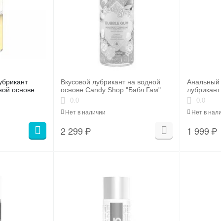
убрикант
Вкусовой лубрикант на водной
Анальный
ной основе JO
основе Candy Shop "Бабл Гам"
лубрикант
d 60 мл
(Bubblegum) - 60 мл.
Anal H2O 
0.0
0.0
Нет в наличии
Нет в нал
2 299
₽
1 999
₽