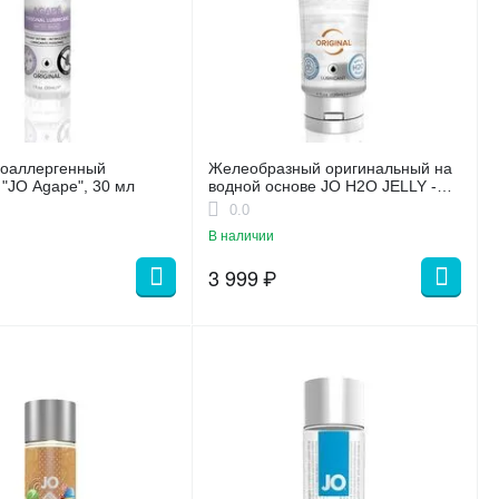
поаллергенный
Желеобразный оригинальный на
 "JO Agape", 30 мл
водной основе JO H2O JELLY -
ORIGINAL 120 мл.
0.0
В наличии
3 999
₽