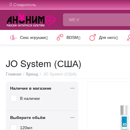
Ставрополь
Секс игрушки
BDSM
Для него
JO System (США)
Главная
/
Бренд
/
JO System (США)
Наличие в магазине
В наличии
Выберите обьём
120мл