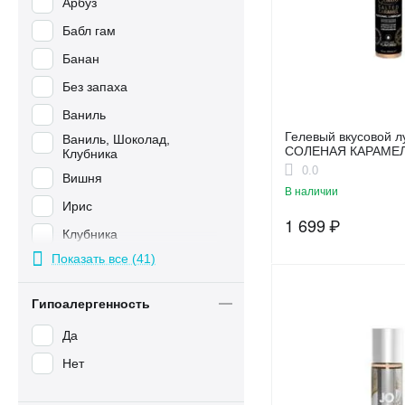
Арбуз
Бабл гам
Банан
Без запаха
Ваниль
Гелевый вкусовой л
Ваниль, Шоколад,
СОЛЕНАЯ КАРАМЕЛЬ
Клубника
основе JO GELATO
0.0
Вишня
CARAMEL FLAVOR
В наличии
Ирис
1 699
₽
Клубника
Показать все (41)
Кокос
Кокос и лайм
Гипоалергенность
Космополитан
Да
Крем брюле
Нет
Лаванда
Лаванда и Ваниль