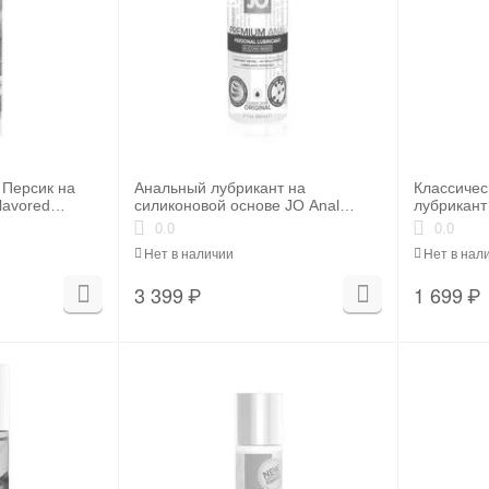
 Персик на
Анальный лубрикант на
Классиче
lavored
силиконовой основе JO Anal
лубрикант
 мл)
Premium, 2 oz (60мл.)
H2O Warmi
0.0
0.0
Нет в наличии
Нет в нал
3 399
₽
1 699
₽