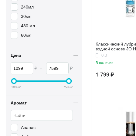
240мл
30мл
480 мл
60мл
Классический лубри
водной основе JO 
Цена
0.0
В наличии
₽
–
₽
1 799
₽
1099
₽
7599
₽
Аромат
Ананас