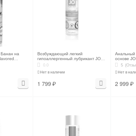
 Банан на
Возбуждающий легкий
Анальный 
lavored
гипоаллергенный лубрикант JO
основе JO 
 мл)
AGAPE WARMING, 1 oz (30 мл)
мл.
0.0
5
(Отзы
Нет в наличии
Нет в нал
1 799
₽
2 999
₽