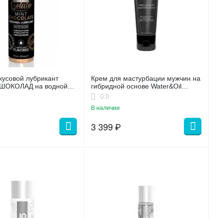
кусовой лубрикант
Крем для мастурбации мужчин на
ШОКОЛАД на водной
гибридной основе Water&Oil
O GELATO MINT
Hybrid - 120 мл.
0.0
E FLAVORED, 30мл
В наличии
3 399
₽