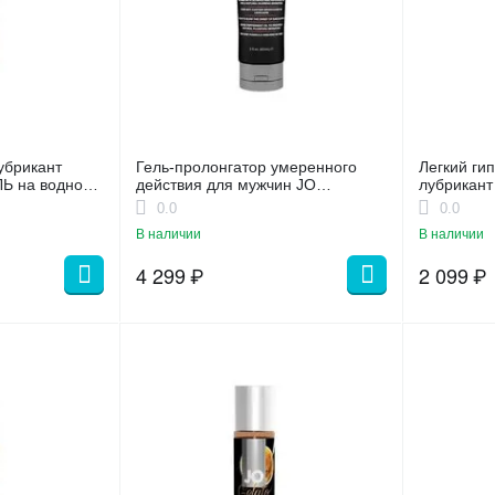
убрикант
Гель-пролонгатор умеренного
Легкий ги
 на водной
действия для мужчин JO
лубрикант
 SALTED
Prolonger Gel 60 мл.
0.0
0.0
В наличии
В наличии
4 299
₽
2 099
₽