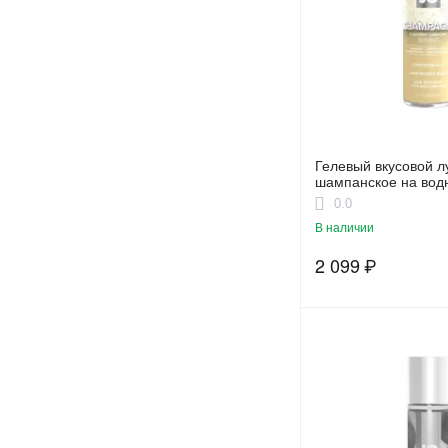
Гелевый вкусовой л
шампанское на вод
SHAMPAGNE flavore
0.0
В наличии
2 099
₽