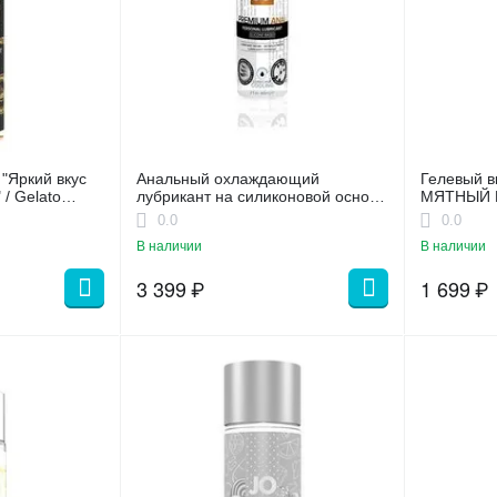
 "Яркий вкус
Анальный охлаждающий
Гелевый в
/ Gelato
лубрикант на силиконовой основе
МЯТНЫЙ 
ocolate, 30мл
JO Anal Premium COOL, (60 мл)
основе J
0.0
0.0
CHOCOLAT
В наличии
В наличии
3 399
₽
1 699
₽