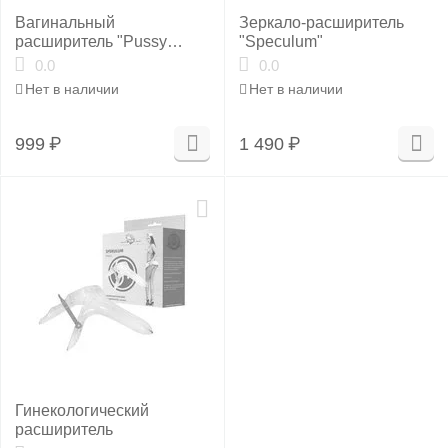
Вагинальный
Зеркало-расширитель
расширитель "Pussy
"Speculum"
opener"
0.0
0.0
Нет в наличии
Нет в наличии
999
₽
1 490
₽
Гинекологический
расширитель