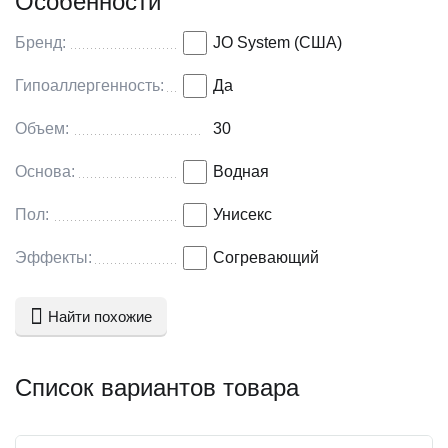
карбоксиметилцеллюлоза, метилпарабен,
пропилпарабен, мята перечная.
Бренд:
JO System (США)
Хранение: держать в закрытом виде хранить в сухом
месте при температуре не ниже 5С и не выше 25С.
Гипоаллергенность:
Да
Объем: 30 мл.
Объем:
30
Производитель: SYSTEM JO Products, США.
Основа:
Водная
Пол:
Унисекс
Эффекты:
Согревающий
Найти похожие
Список вариантов товара