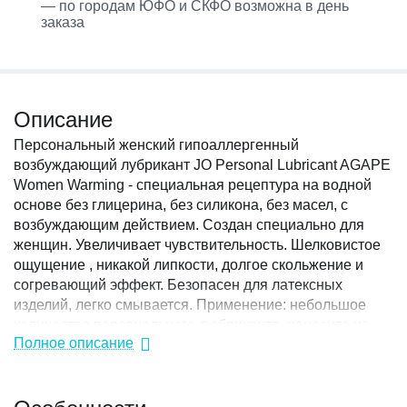
— по городам ЮФО и СКФО возможна в день
заказа
Описание
Персональный женский гипоаллергенный
возбуждающий лубрикант JO Personal Lubricant AGAPE
Women Warming - специальная рецептура на водной
основе без глицерина, без силикона, без масел, с
возбуждающим действием. Создан специально для
женщин. Увеличивает чувствительность. Шелковистое
ощущение , никакой липкости, долгое скольжение и
согревающий эффект. Безопасен для латексных
изделий, легко смывается. Применение: небольшое
количество персонального любриканта, нанесите на
Полное описание
интимные участки. Для использования с
презервативом, нанесите на наружную сторону
презерватива.
Особенности
Состав: вода, пропилен гликоль, натрий-