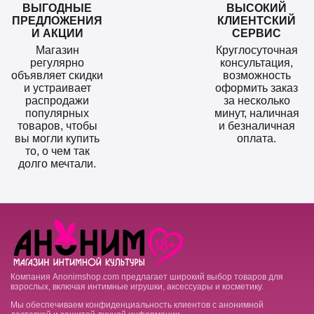
ВЫГОДНЫЕ
ВЫСОКИЙ
ПРЕДЛОЖЕНИЯ
КЛИЕНТСКИЙ
И АКЦИИ
СЕРВИС
Магазин
Круглосуточная
регулярно
консультация,
объявляет скидки
возможность
и устраивает
оформить заказ
распродажи
за несколько
популярных
минут, наличная
товаров, чтобы
и безналичная
вы могли купить
оплата.
то, о чем так
долго мечтали.
Компания Anonimshop.com предлагает широкий выбор товаров для
взрослых, включая интимные игрушки, аксессуары и косметику.
Мы обеспечиваем конфиденциальность клиентов с анонимной