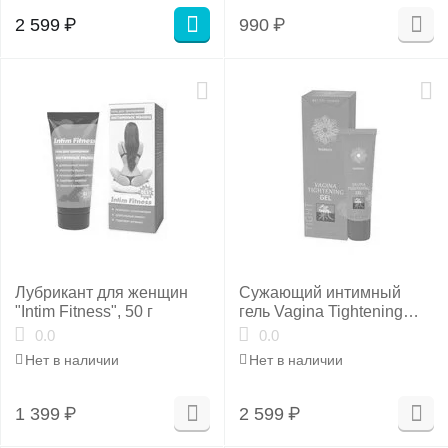
2 599
₽
990
₽
Лубрикант для женщин
Сужающий интимный
"Intim Fitness", 50 г
гель Vagina Tightening
Gel, 30 мл
0.0
0.0
Нет в наличии
Нет в наличии
1 399
₽
2 599
₽