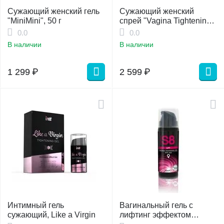
Сужающий женский гель
Сужающий женский
"MiniMini", 50 г
спрей "Vagina Tightening
XXS", 50 мл
0.0
0.0
В наличии
В наличии
1 299
₽
2 599
₽
Интимный гель
Вагинальный гель с
сужающий, Like a Virgin
лифтинг эффектом