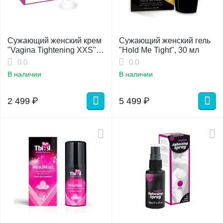
Сужающий женский крем
Сужающий женский гель
"Vagina Tightening XXS",
"Hold Me Tight", 30 мл
30 мл
0.0
0.0
В наличии
В наличии
2 499
₽
5 499
₽