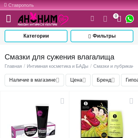
Ставрополь
0
Категории
Фильтры
Смазки для сужения влагалища
Главная
/
Интимная косметика и БАДы
/
Смазки и лубрикант
Наличие в магазине
Цена
Бренд
Гипо