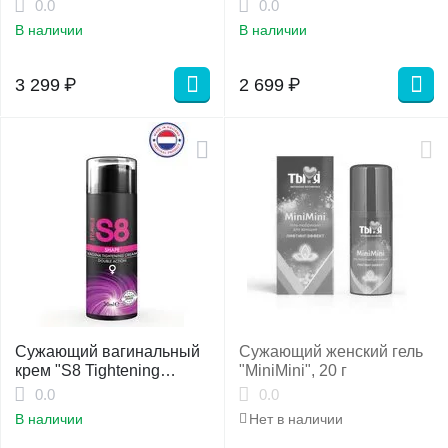
STIMUL8 Tightening Gel
0.0
0.0
Lift anti age 30 мл
В наличии
В наличии
3 299
₽
2 699
₽
Сужающий вагинальный
Сужающий женский гель
крем "S8 Tightening
"MiniMini", 20 г
Creme Shape", 30 мл
0.0
0.0
В наличии
Нет в наличии