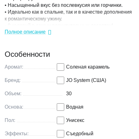
• Насыщенный вкус без послевкусия или горчинки.
• Идеально как в спальне, так и в качестве дополнения
к романтическому ужину.
• 0 калорий в самых восхитительных десертах!
Полное описание
Солёная карамель: Десерт, сочетающий в себе
потрясающий вкус мягкой тягучей карамели с
пикантной соленой ноткой, чтобы затронуть и
Особенности
раздразнить все ваши вкусовые рецепторы.
Объем: 30 мл.
Производитель: System JO Products, США.
Аромат:
Соленая карамель
Бренд:
JO System (США)
Объем:
30
Основа:
Водная
Пол:
Унисекс
Эффекты:
Съедобный