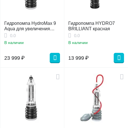
Гидропомпа HydroMax 9
Гидропомпа HYDRO7
Aqua для увеличения
BRILLIANT красная
члена
0.0
0.0
В наличии
В наличии
23 999
₽
13 999
₽