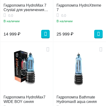
Гидропомпа HydroMax 7
Гидропомпа HydroXtreme
Crystal для увеличения
7
члена
0.0
0.0
В наличии
В наличии
14 999
₽
25 999
₽
Гидропомпа HydroMax7
Гидропомпа Bathmate
WIDE BOY синяя
Hydromax8 aqua синяя