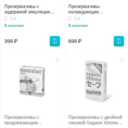
Презервативы с
Презервативы
задержкой эякуляции
охлаждающие
"Elasun"
ультратонкие "Ice" Elasun
0.0
0.0
В наличии
В наличии
399
₽
699
₽
Презервативы с
Презервативы с двойной
продлевающим
смазкой Sagami Xtreme