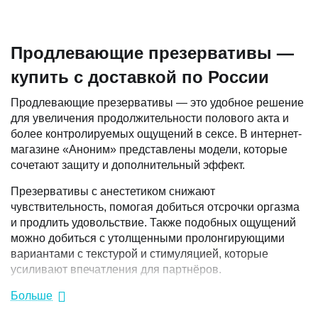
Продлевающие презервативы —
купить с доставкой по России
Продлевающие презервативы — это удобное решение
для увеличения продолжительности полового акта и
более контролируемых ощущений в сексе. В интернет-
магазине «Аноним» представлены модели, которые
сочетают защиту и дополнительный эффект.
Презервативы с анестетиком снижают
чувствительность, помогая добиться отсрочки оргазма
и продлить удовольствие. Также подобных ощущений
можно добиться с утолщенными пролонгирующими
вариантами с текстурой и стимуляцией, которые
усиливают впечатления для партнёров.
В секс-шопе «Аноним» легко купить для себя
Больше
подходящий вариант из лучших презервативов для