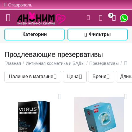
Ставрополь
0
Категории
Фильтры
Продлевающие презервативы
Главная
/
Интимная косметика и БАДы
/
Презервативы
/
Пр
Наличие в магазине
Цена
Бренд
Длин