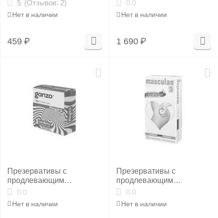
эффектом Masculan 3
Ultrasafe, 10 шт
(Отзывов: 2)
5
0.0
Ultra, 3 шт
Нет в наличии
Нет в наличии
459
₽
1 690
₽
Презервативы с
Презервативы с
продлевающим
продлевающим
эффектом Ganzo Long
эффектом Masculan 3
0.0
0.0
Love, 3 шт
Ultra, 10 шт
Нет в наличии
Нет в наличии