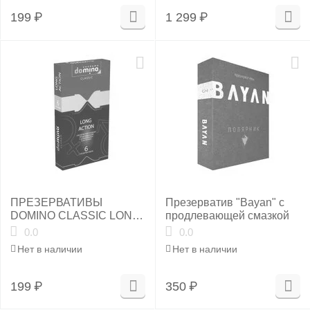
199
₽
1 299
₽
ПРЕЗЕРВАТИВЫ
Презерватив "Bayan" с
DOMINO CLASSIC LONG
продлевающей смазкой
ACTION 6 штук
0.0
0.0
Нет в наличии
Нет в наличии
199
₽
350
₽