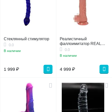
Стеклянный стимулятор
Реалистичный
фаллоимитатор REAL
0.0
Dual Layer
0.0
В наличии
В наличии
1 999
₽
4 999
₽