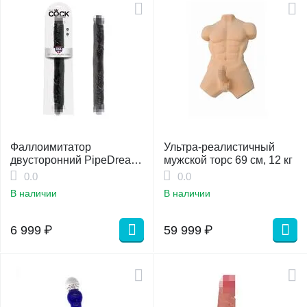
Фаллоимитатор
Ультра-реалистичный
двусторонний PipeDream
мужской торс 69 см, 12 кг
King Cock Tapered Double
0.0
0.0
В наличии
В наличии
6 999
₽
59 999
₽