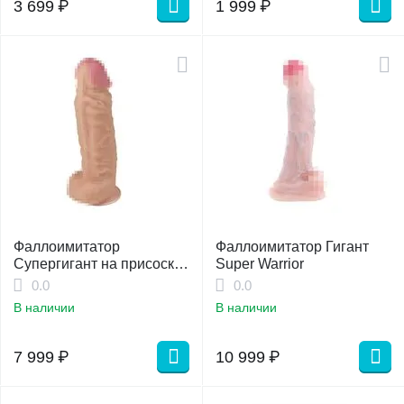
3 699
₽
1 999
₽
Фаллоимитатор
Фаллоимитатор Гигант
Супергигант на присоске
Super Warrior
42 см
0.0
0.0
В наличии
В наличии
7 999
₽
10 999
₽