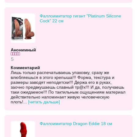
- варианты с мошонкой для анатомической
Фаллоимитатор гигант "Platinum Silicone
достоверности,
Cock" 22 см
- конструкции для двойного проникновения,
- фаллосы с функцией семяизвержения,
Анонимный
- анатомические торсы,
5
- двойные и многофункциональные модели,
Комментарий
Лишь только распечатываешь упаковку, сразу же
- мини секс-машины — от ручных до аккумуляторных и
влюбляешься в этого крепыша!!! Форма, текстура и
автоматических.
размеры заводят неподетски!!! Держа его в руках,
заочно предвкушаешь славный тр@х!!! И да, получаешь
Каждая игрушка создана с учётом разных
таки ожидаемое!!! По тактильным ощущениям материал
действительно напоминает живую человеческую
предпочтений, чтобы вы могли выбрать именно то, что
плоть!...
[читать дальше]
подарит максимум удовольствия.
Уход и доставка
Фаллоимитатор Dragon Eddie 18 см
Пользоваться игрушкой просто: добавьте немного