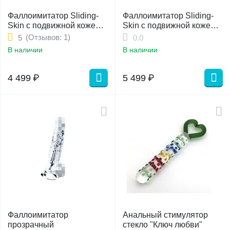
Фаллоимитатор Sliding-
Фаллоимитатор Sliding-
Skin с подвижной кожей
Skin с подвижной кожей
17,7
22,8см
(Отзывов: 1)
5
0.0
В наличии
В наличии
4 499
₽
5 499
₽
Фаллоимитатор
Анальный стимулятор
прозрачный
стекло "Ключ любви"