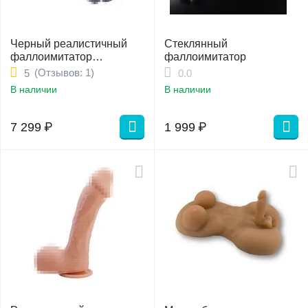
Черный реалистичный
Стеклянный
фаллоимитатор
фаллоимитатор
"Kingkong-XXl"
(Отзывов: 1)
5
0.0
В наличии
В наличии
7 299
₽
1 999
₽