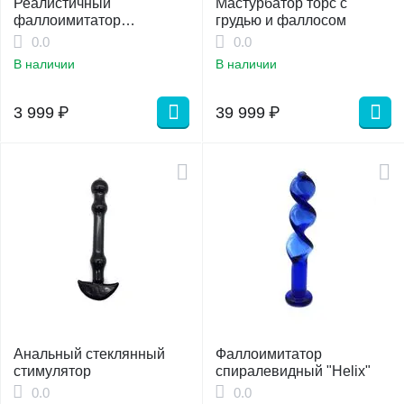
Реалистичный
Мастурбатор торс с
фаллоимитатор
грудью и фаллосом
"Johnson"
0.0
0.0
В наличии
В наличии
3 999
₽
39 999
₽
Анальный стеклянный
Фаллоимитатор
стимулятор
спиралевидный "Helix"
0.0
0.0