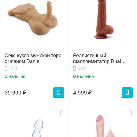
Секс-кукла мужской торс
Реалистичный
с членом Daniel
фаллоимитатор Dual
Layer
0.0
0.0
В наличии
В наличии
39 999
₽
4 999
₽