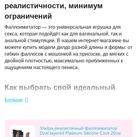
реалистичности, минимум
ограничений
Фаллоимитатор — это универсальная игрушка для
секса, которая подойдёт как для вагинальной, так и
анальной стимуляции. В нашем интернет-магазине вы
можете купить модели дилдо разной длины и формы: от
гибких фаллосов с мошонкой на присоске, до мягких с
двойной плотностью, максимально приближенных к
ощущениям настоящего пениса.
Как выбрать свой идеальный
фаллос?
Больше
Выбирая интимную игрушку, стоит обратить внимание
на материалы — именно они определяют
реалистичность, комфорт и особенности
Ультра-реалистичный фаллоимитатор
использования.
Dual layered Platinum Silicone Cock 20см