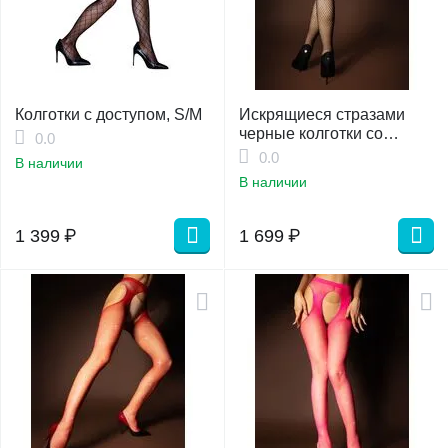
Колготки с доступом, S/M
Искрящиеся стразами
черные колготки со
0.0
сдвоенной мелкой сеткой
0.0
В наличии
и доступом (SPARK) S/XL
В наличии
1 399
₽
1 699
₽