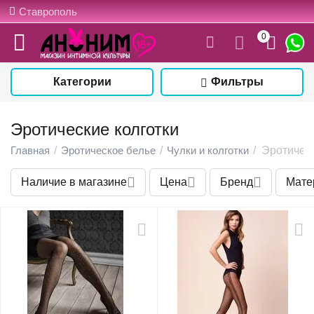
Ставрополь
0
Категории
Фильтры
Эротические колготки
Главная
/
Эротическое белье
/
Чулки и колготки
/
Эротическ
Наличие в магазине
Цена
Бренд
Мате