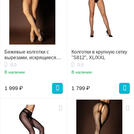
Бежевые колготки с
Колготки в крупную сетку
вырезами, искрящиеся
"S812", XL/XXL
стразами в сетку (Spark)
0.0
0.0
В наличии
В наличии
1 999
₽
1 799
₽