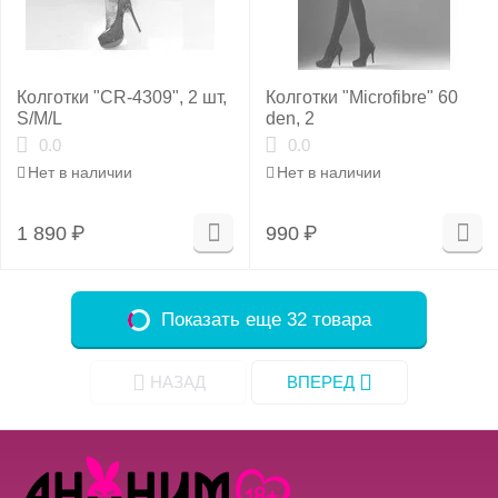
Колготки "CR-4309", 2 шт,
Колготки "Microfibre" 60
S/M/L
den, 2
0.0
0.0
Нет в наличии
Нет в наличии
1 890
₽
990
₽
Показать еще 32 товара
НАЗАД
ВПЕРЕД