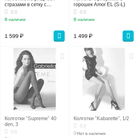
стразами в сетку с
горошек Amor EL (S-L)
доступом (Spark)
0.0
0.0
В наличии
В наличии
1 599
₽
1 499
₽
Колготки "Supreme" 40
Колготки "Kabarette", 1/2
den, 3
0.0
0.0
Нет в наличии