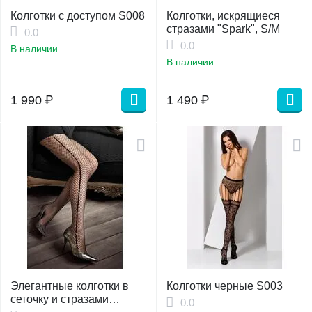
Колготки с доступом S008
Колготки, искрящиеся
стразами "Spark", S/M
0.0
0.0
В наличии
В наличии
1 990
₽
1 490
₽
Элегантные колготки в
Колготки черные S003
сеточку и стразами
0.0