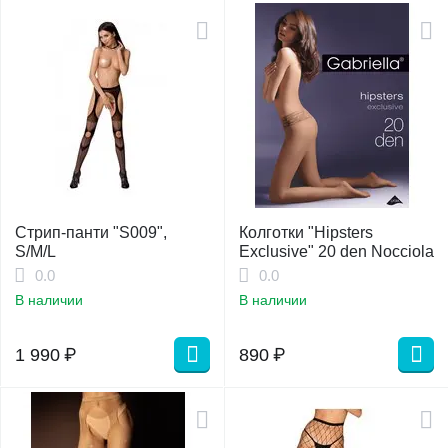
Стрип-панти "S009",
Колготки "Hipsters
S/M/L
Exclusive" 20 den Nocciola
0.0
0.0
В наличии
В наличии
1 990
₽
890
₽