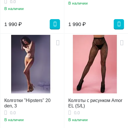
"Gucci" 3\4
0.0
В наличии
В наличии
1 990
₽
1 990
₽
Колготки "Hipsters" 20
Колготы с рисунком Amor
den, 3
EL (S/L)
0.0
0.0
В наличии
В наличии