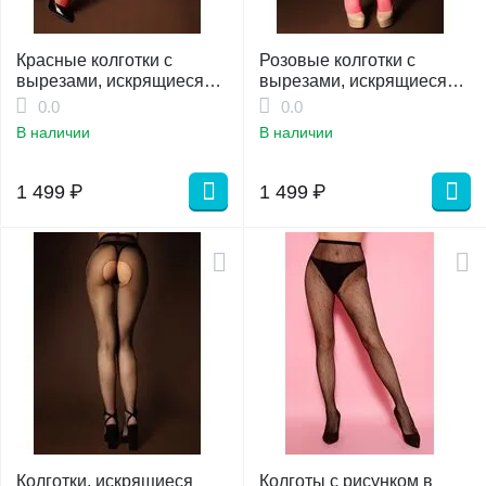
Красные колготки с
Розовые колготки с
вырезами, искрящиеся
вырезами, искрящиеся
стразами в сетку (Spark)
стразами в сетку (Spark)
0.0
0.0
S/XL
S/XL
В наличии
В наличии
1 499
₽
1 499
₽
Колготки, искрящиеся
Колготы c рисунком в