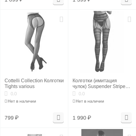
Cottelli Collection Колготки
Колготки (имитация
Tights various
чулок) Suspender Striped
Pantyhose
0.0
0.0
Нет в наличии
Нет в наличии
799
₽
1 990
₽