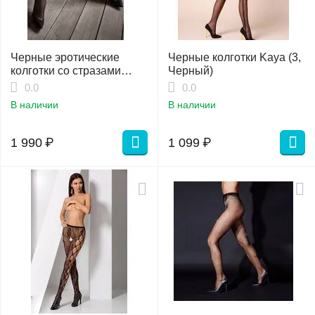
Черные эротические
Черные колготки Kaya (3,
колготки со стразами
Черный)
"Gucci" 3\4
0.0
0.0
В наличии
В наличии
1 990
₽
1 099
₽