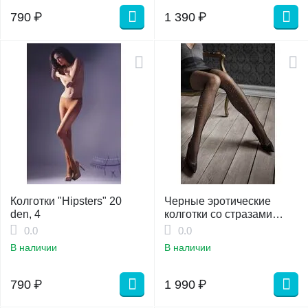
790
₽
1 390
₽
Колготки "Hipsters" 20
Черные эротические
den, 4
колготки со стразами
"Gucci" 1\2
0.0
0.0
В наличии
В наличии
790
₽
1 990
₽