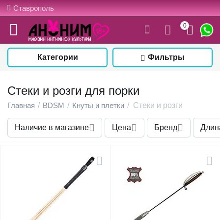
Ставрополь
0
Категории
Фильтры
Стеки и розги для порки
Главная
/
BDSM
/
Кнуты и плетки
/
Стеки и розги
Наличие в магазине
Цена
Бренд
Длин