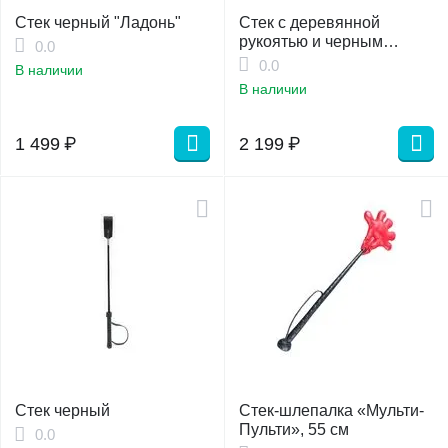
Стек черный "Ладонь"
Стек с деревянной
рукоятью и черным
0.0
шлепком
0.0
В наличии
В наличии
1 499
₽
2 199
₽
Стек черный
Cтек-шлепалка «Мульти-
Пульти», 55 см
0.0