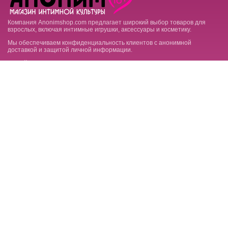
Компания Anonimshop.com предлагает широкий выбор товаров для
взрослых, включая интимные игрушки, аксессуары и косметику.
Мы обеспечиваем конфиденциальность клиентов с анонимной
доставкой и защитой личной информации.
На сайте доступны полезные статьи и советы по выбору товаров, что
помогает сделать осознанный выбор. Anonimshop.com — это
безопасное пространство для исследования мира интимных
удовольствий.
Контакты
Покупателю
Социальные сети
18+
На сайте размещены материалы для совершеннолетних