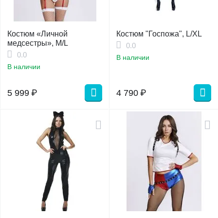
Костюм «Личной
Костюм "Госпожа", L/XL
медсестры», M/L
0.0
0.0
В наличии
В наличии
5 999
₽
4 790
₽