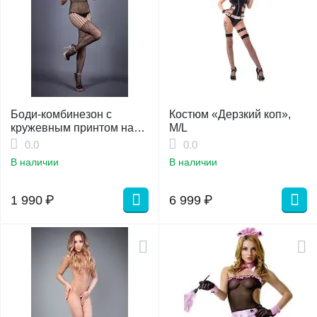
Боди-комбинезон с
Костюм «Дерзкий коп»,
кружевным принтом на
M/L
талии, S/L
0.0
0.0
В наличии
В наличии
1 990
₽
6 999
₽