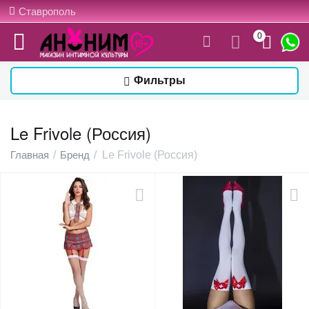
Ставрополь
0
Фильтры
Le Frivole (Россия)
Главная
/
Бренд
/
Le Frivole (Россия)