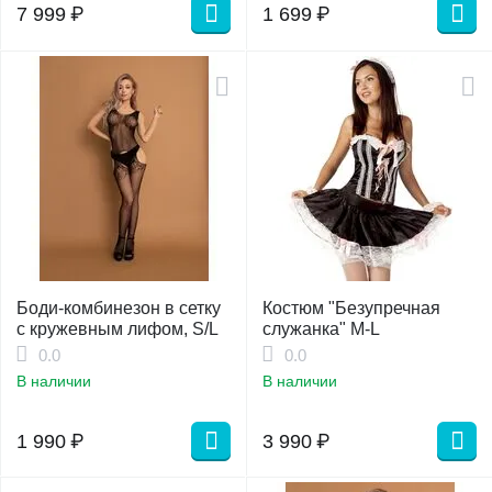
7 999
₽
1 699
₽
Боди-комбинезон в сетку
Костюм "Безупречная
с кружевным лифом, S/L
служанка" M-L
0.0
0.0
В наличии
В наличии
1 990
₽
3 990
₽