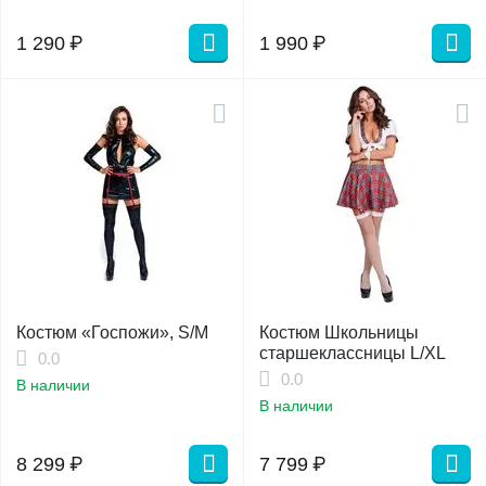
1 290
₽
1 990
₽
Костюм «Госпожи», S/M
Костюм Школьницы
старшеклассницы L/XL
0.0
0.0
В наличии
В наличии
8 299
₽
7 799
₽