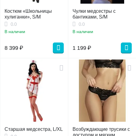
Костюм «Школьницы
Чулки медсестры с
хулиганки», S/M
бантиками, S/M
0.0
0.0
В наличии
В наличии
8 399
₽
1 199
₽
Старшая медсестра, L/XL
Возбуждающие трусики с
доступом и мягким