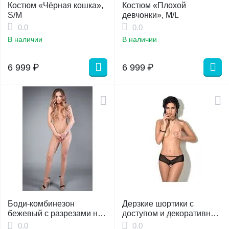
Костюм «Чёрная кошка»,
Костюм «Плохой
S/M
девчонки», M/L
0.0
0.0
В наличии
В наличии
6 999
₽
6 999
₽
Боди-комбинезон
Дерзкие шортики с
бежевый с разрезами на
доступом и декоративной
бедрах, S/L
шнуровкой сзади L/XL
0.0
0.0