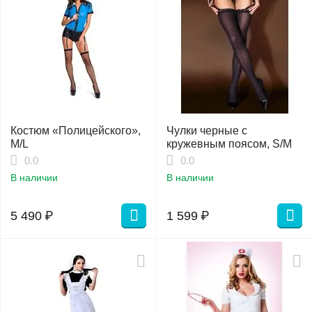
Костюм «Полицейского»,
Чулки черные с
M/L
кружевным поясом, S/M
0.0
0.0
В наличии
В наличии
5 490
₽
1 599
₽