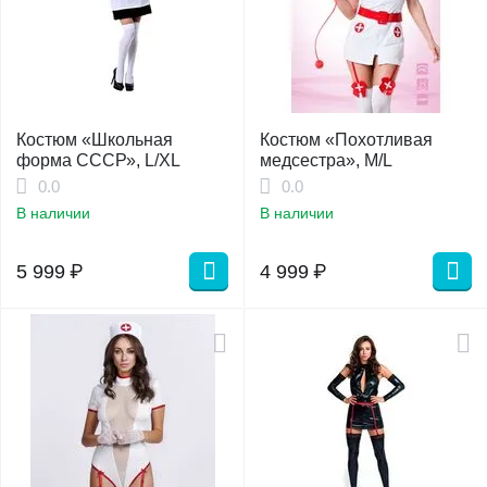
Костюм «Школьная
Костюм «Похотливая
форма СССР», L/XL
медсестра», M/L
0.0
0.0
В наличии
В наличии
5 999
₽
4 999
₽