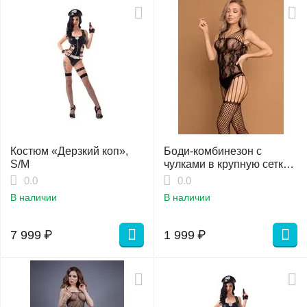
Костюм «Дерзкий коп»,
Боди-комбинезон с
S/M
чулками в крупную сетку
S/L
0.0
0.0
В наличии
В наличии
7 999
₽
1 999
₽