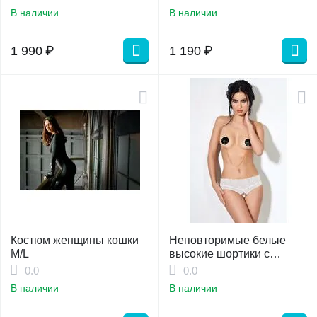
(46-48)
В наличии
В наличии
1 990
₽
1 190
₽
Костюм женщины кошки
Неповторимые белые
M/L
высокие шортики с
доступом и нежным
0.0
0.0
кружевом S/M
В наличии
В наличии