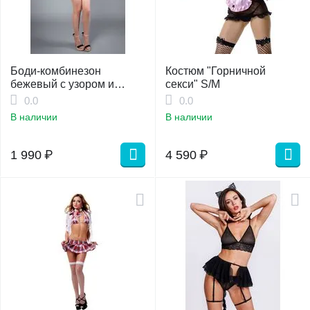
Боди-комбинезон
Костюм "Горничной
бежевый с узором и
секси" S/M
длинным рукавом, S/L
0.0
0.0
В наличии
В наличии
1 990
₽
4 590
₽