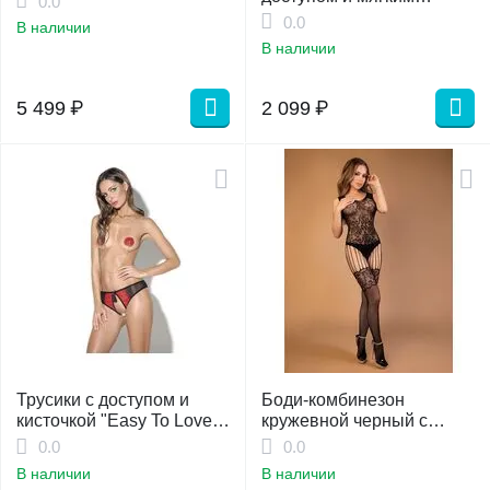
0.0
кружевом S/M
0.0
В наличии
В наличии
5 499
₽
2 099
₽
Трусики с доступом и
Боди-комбинезон
кисточкой "Easy To Love",
кружевной черный с
XS/S
чулками S/L
0.0
0.0
В наличии
В наличии