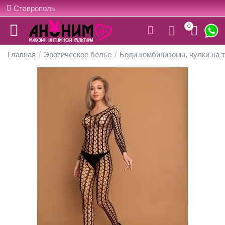
Ставрополь
0
Главная
/
Эротическое белье
/
Боди комбинизоны, чулки на 