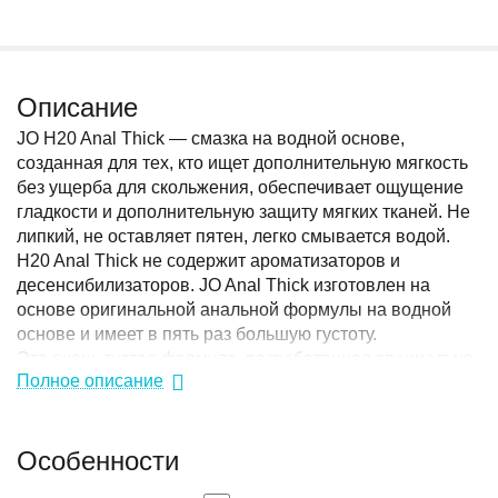
Описание
JO H20 Anal Thick — смазка на водной основе,
созданная для тех, кто ищет дополнительную мягкость
без ущерба для скольжения, обеспечивает ощущение
гладкости и дополнительную защиту мягких тканей. Не
липкий, не оставляет пятен, легко смывается водой.
H20 Anal Thick не содержит ароматизаторов и
десенсибилизаторов. JO Anal Thick изготовлен на
основе оригинальной анальной формулы на водной
основе и имеет в пять раз большую густоту.
Эта очень густая формула, разработанная специально
Полное описание
для тех, кто ищет дополнительную мягкость и гладкость.
Состав безопасен для использования с любым видом
игрушек и презервативов. JO не использует
Особенности
ингредиенты с побочными продуктами животного
происхождения.