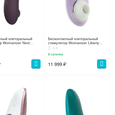
тный клиторальный
Бесконтактный клиторальный
р Womanizer Next
стимулятор Womanizer Liberty
олетовый
Purple
0.0
В наличии
₽
11 999
₽