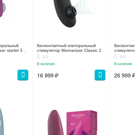
торальный
Бесконтактный клиторальный
Бесконтак
стимулятор Womanizer Classic 2
стимулято
темно-фи
0.0
0.0
В наличии
В наличии
16 999
₽
26 999