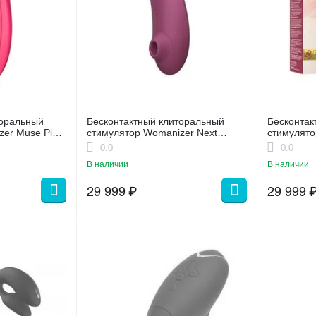
торальный
Бесконтактный клиторальный
Бесконтак
zer Muse Pink
стимулятор Womanizer Next
стимулято
темно-розовый
бордовый
0.0
0.0
В наличии
В наличии
29 999
₽
29 999