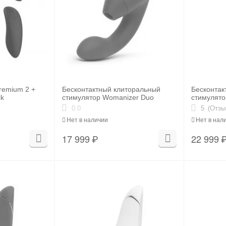
remium 2 +
Бесконтактный клиторальный
Бесконтак
ck
стимулятор Womanizer Duo
стимулято
серый
0.0
5
(Отзы
Нет в наличии
Нет в нал
17 999
₽
22 999