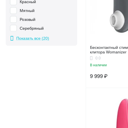
Красный
Мятный
Розовый
Серебряный
Серо - Зеленый
Показать все (20)
Серый
Бесконтактный сти
клитора Womanizer S
Синий
0.0
Сиреневый
В наличии
Темно - Бирюзовый
9 999
₽
Темно-розовый
Фиолетовый
Черный
Черный + Золотой
Шалфей