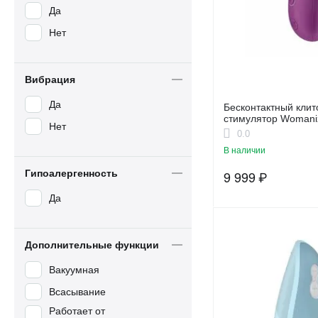
Да
Нет
Вибрация
Да
Бесконтактный кли
стимулятор Womanizer starlet 3
Нет
фиолетовый
0.0
В наличии
Гипоалергенность
9 999
₽
Да
Дополнительные функции
Вакуумная
Всасывание
Работает от