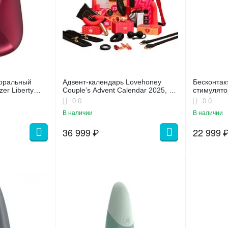
торальный
Адвент-календарь Lovehoney
Бесконтак
er Liberty
Couple’s Advent Calendar 2025, 24
стимулято
предмета
Black
0.0
0.0
В наличии
В наличии
36 999
₽
22 999