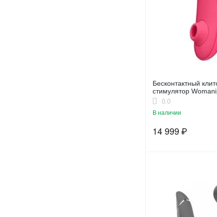
Бесконтактный кли
стимулятор Womani
Rose розовый
0.0
В наличии
14 999
₽