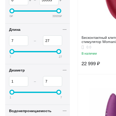
₽
–
₽
0
₽
39999
₽
Длина
Бесконтактный кли
–
стимулятор Womani
0.0
В наличии
7
27
22 999
₽
Диаметр
–
1
7
Водонепроницаемость