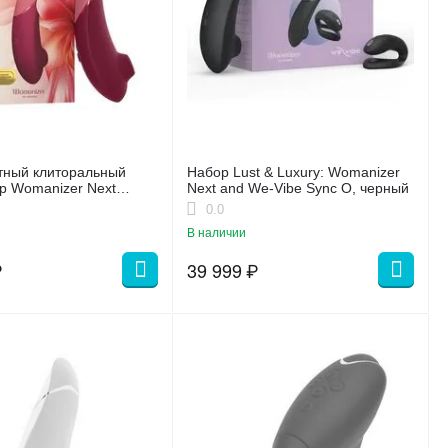
тный клиторальный
Набор Lust & Luxury: Womanizer
р Womanizer Next
Next and We-Vibe Sync O, черный
0.0
В наличии
₽
39 999
₽