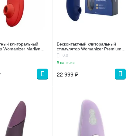
тный клиторальный
Бесконтактный клиторальный
р Womanizer Marilyn
стимулятор Womanizer Premium 2
ко-красный
голубой
0.0
В наличии
₽
22 999
₽