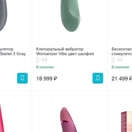
мулятор
Клиторальный вибратор
Бесконтак
tarlet 3 Gray
Womanizer Vibe цвет шалфея
стимулято
вибрацией
0.0
0.0
В наличии
В наличии
18 999
₽
21 499