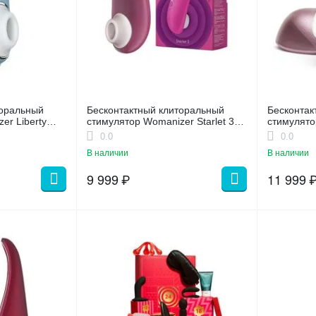
торальный
Бесконтактный клиторальный
Бесконтак
er Liberty
стимулятор Womanizer Starlet 3
стимулято
розовый
Light pink
0.0
0.0
В наличии
В наличии
9 999
₽
11 999