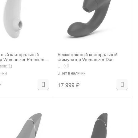
тный клиторальный
Бесконтактный клиторальный
р Womanizer Premium 2
стимулятор Womanizer Duo
вов: 1)
0.0
ичии
Нет в наличии
₽
17 999
₽