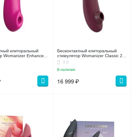
тный клиторальный
Бесконтактный клиторальный
р Womanizer Enhance с
стимулятор Womanizer Classic 2
, розовый
бордовый
0.0
В наличии
₽
16 999
₽