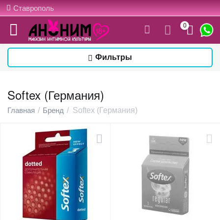
Ставрополь
0
Фильтры
Softex (Германия)
Главная
/
Бренд
/
Softex (Германия)