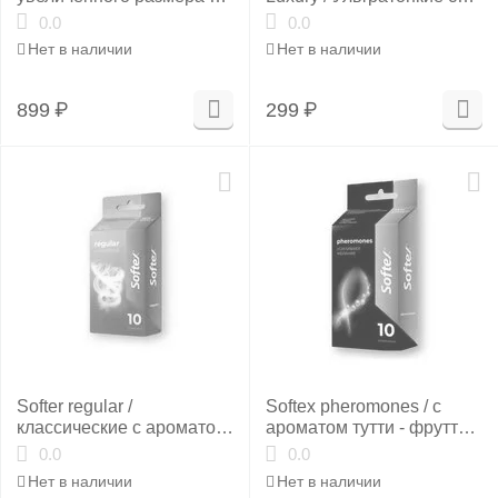
ароматом колы 10шт
ароматом черники 3шт
0.0
0.0
Нет в наличии
Нет в наличии
899
₽
299
₽
Softer regular /
Softex pheromones / с
классические с ароматом
ароматом тутти - фрутти
апельсина 10шт
10шт
0.0
0.0
Нет в наличии
Нет в наличии