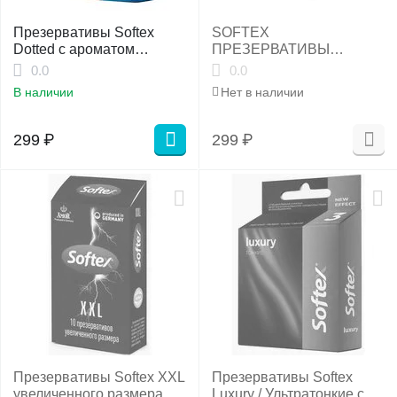
Презервативы Softex
SOFTEX
Dotted с ароматом
ПРЕЗЕРВАТИВЫ
лимона
КЛАССИЧЕСКИЕ
0.0
0.0
REGULAR №3
В наличии
Нет в наличии
299
₽
299
₽
Презервативы Softex XXL
Презервативы Softex
увеличенного размера с
Luxury / Ультратонкие с