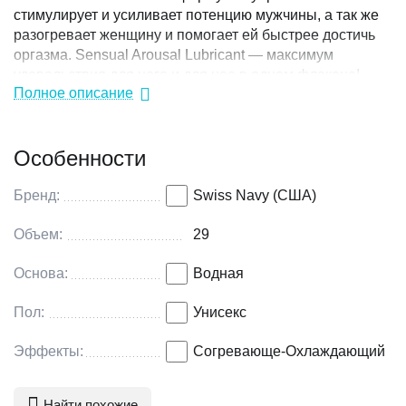
стимулирует и усиливает потенцию мужчины, а так же
разогревает женщину и помогает ей быстрее достичь
оргазма. Sensual Arousal Lubricant — максимум
удовольствия для него и для нее в одном флаконе!
Полное описание
Состав:Water, Glycerin, Propylene Glycol, Dimethicone,
Polysorbate 80, Oleth-10, Hydroxyethylcellulose, Aloe
Barbadensis Leaf (Aloe) Juice, Butea Superba, Niacin,
Особенности
Menthol, Mentha Piperita (Peppermint) Oil, Tromethamine,
Carbomer, Acesulfame Potassium, Vanillyl Butyl Ether,
Potassium Sorbate, Sodium Benzoate, Diazolidinyl Urea,
Бренд:
Swiss Navy (США)
Citric Acid
Объем:
29
Основа:
Водная
Пол:
Унисекс
Эффекты:
Согревающе-Охлаждающий
Найти похожие