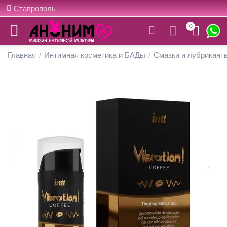
Ставрополь
0
Главная
/
Интимная косметика и БАДы
/
Смазки и лубрикант