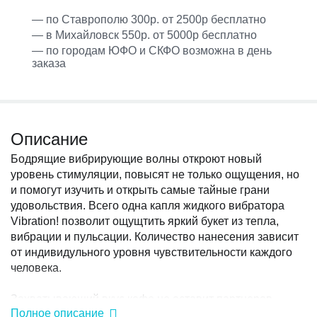
— по Ставрополю 300р. от 2500р бесплатно
— в Михайловск 550р. от 5000р бесплатно
— по городам ЮФО и СКФО возможна в день
заказа
Описание
Бодрящие вибрирующие волны откроют новый
уровень стимуляции, повысят не только ощущения, но
и помогут изучить и открыть самые тайные грани
удовольствия. Всего одна капля жидкого вибратора
Vibration! позволит ощущтить яркий букет из тепла,
вибрации и пульсации. Количество нанесения зависит
от индивидульного уровня чувствительности каждого
человека.
Захватывающий вкус кофе не оставит партнеров
Полное описание
равнодушными, вкус максимально приближен к