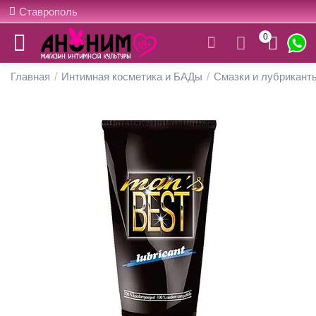
Ставрополь
0
Главная
/
Интимная косметика и БАДы
/
Смазки и лубрикант