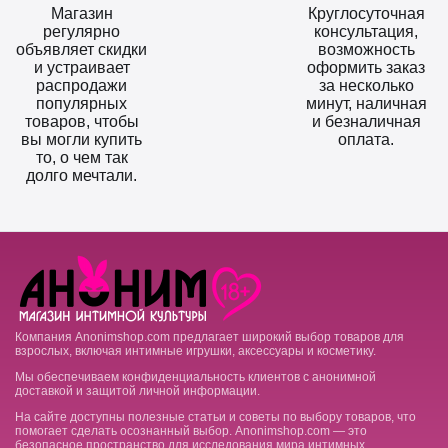
Магазин
Круглосуточная
регулярно
консультация,
объявляет скидки
возможность
и устраивает
оформить заказ
распродажи
за несколько
популярных
минут, наличная
товаров, чтобы
и безналичная
вы могли купить
оплата.
то, о чем так
долго мечтали.
Компания Anonimshop.com предлагает широкий выбор товаров для
взрослых, включая интимные игрушки, аксессуары и косметику.
Мы обеспечиваем конфиденциальность клиентов с анонимной
доставкой и защитой личной информации.
На сайте доступны полезные статьи и советы по выбору товаров, что
помогает сделать осознанный выбор. Anonimshop.com — это
безопасное пространство для исследования мира интимных