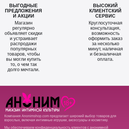
ВЫГОДНЫЕ
ВЫСОКИЙ
ПРЕДЛОЖЕНИЯ
КЛИЕНТСКИЙ
И АКЦИИ
СЕРВИС
Магазин
Круглосуточная
регулярно
консультация,
объявляет скидки
возможность
и устраивает
оформить заказ
распродажи
за несколько
популярных
минут, наличная
товаров, чтобы
и безналичная
вы могли купить
оплата.
то, о чем так
долго мечтали.
Компания Anonimshop.com предлагает широкий выбор товаров для
взрослых, включая интимные игрушки, аксессуары и косметику.
Мы обеспечиваем конфиденциальность клиентов с анонимной