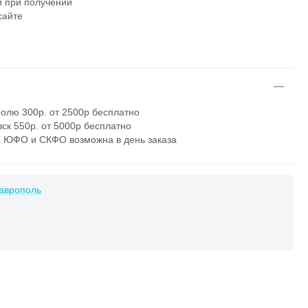
 при получении
сайте
м
олю 300р. от 2500р бесплатно
ск 550р. от 5000р бесплатно
 ЮФО и СКФО возможна в день заказа
аврополь