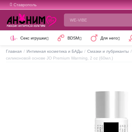
Ставрополь
Секс игрушки
BDSM
Для него
Главная
/
Интимная косметика и БАДы
/
Смазки и лубриканты
/
силиконовой основе JO Premium Warming, 2 oz (60мл.)