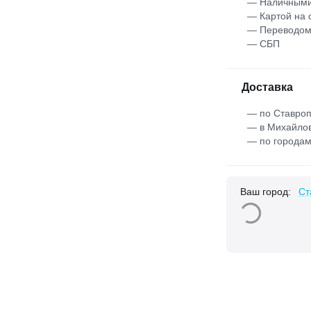
— Наличными
— Картой на 
— Переводо
— СБП
Доставка
— по Ставроп
— в Михайлов
— по городам
Ваш город:
Ст