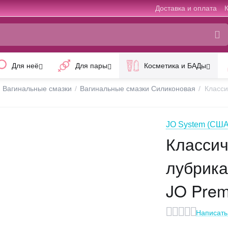
Доставка и оплата
Для неё
Для пары
Косметика и БАДы
Вагинальные смазки
/
Вагинальные смазки Силиконовая
/
Класси
JO System (США
Класси
лубрика
JO Prem
Написать