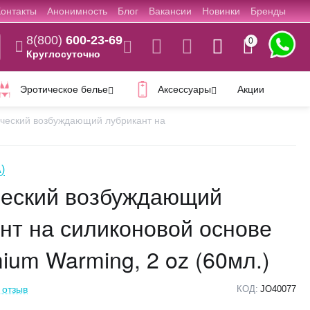
Контакты
Анонимность
Блог
Вакансии
Новинки
Бренды
8(800)
600-23-69
0
Круглосуточно
Эротическое белье
Аксессуары
Акции
ческий возбуждающий лубрикант на
)
ческий возбуждающий
нт на силиконовой основе
ium Warming, 2 oz (60мл.)
 отзыв
КОД:
JO40077