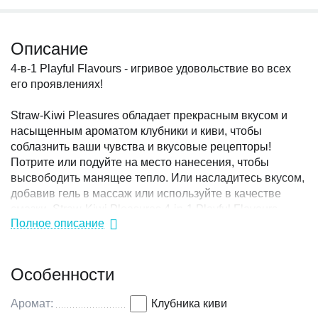
Описание
4-в-1 Playful Flavours - игривое удовольствие во всех
его проявлениях!
Straw-Kiwi Pleasures обладает прекрасным вкусом и
насыщенным ароматом клубники и киви, чтобы
соблазнить ваши чувства и вкусовые рецепторы!
Потрите или подуйте на место нанесения, чтобы
высвободить манящее тепло. Или насладитесь вкусом,
добавив гель в массаж или используйте в качестве
смазки. Straw-Kiwi Pleasures 4-in-1 Playful Flavours
Полное описание
очаровывает и пробуждает все ваши чувства!
1 - согревающее удовольствие
Особенности
Любовь чувствует тепло . Тепло комфортно,
расслабляюще и невероятно чувственно. Добавление
Аромат:
Клубника киви