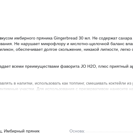
 вкусом имбирного пряника Gingerbread 30 мл. Не содержат сахара
зования. Не нарушает микрофлору и кислотно-щелочной баланс вла
силикон, обеспечивает долгое скольжение, никакой липкости, легк
адает всеми преимуществами фаворита JO H2O, плюс приятный ар
лять в напитки, использовать как топпинг, смешивать коктейли из 
интимные участки. Для использования с презервативом нанесите н
ре не ниже 5С и не выше 25С.
, имбирный пряник), натрий карбоксиметилцеллюлоза, метилпараб
ц, Имбирный пряник
Основа: