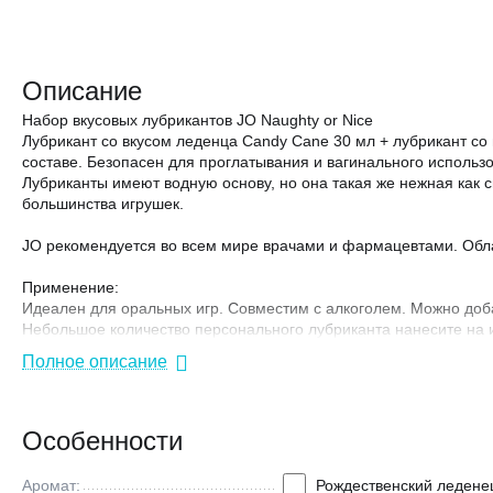
Описание
Набор вкусовых лубрикантов JO Naughty or Nice
Лубрикант со вкусом леденца Candy Cane 30 мл + лубрикант со
составе. Безопасен для проглатывания и вагинального исполь
Лубриканты имеют водную основу, но она такая же нежная как 
большинства игрушек.
JO рекомендуется во всем мире врачами и фармацевтами. Обл
Применение:
Идеален для оральных игр. Совместим с алкоголем. Можно добав
Небольшое количество персонального лубриканта нанесите на 
изделий.
Полное описание
Хранение:
Держать в закрытом виде, хранить в сухом месте при температу
Особенности
Состав:
Глицерин, вода, натуральный пищевой ароматизатор (лединец
Аромат:
Рождественский ледене