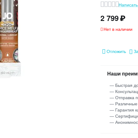
Написать
2 799
₽
Нет в наличии
Отложить
З
Наши преим
— Быстрая до
— Консультац
— Отправка 
— Различные
— Гарантия к
— Сертифици
— Анонимнос