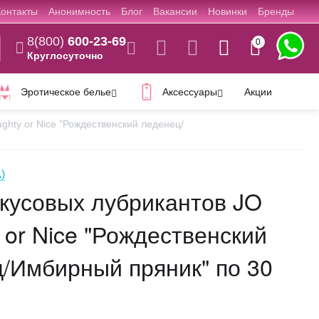
Контакты
Анонимность
Блог
Вакансии
Новинки
Бренды
8(800)
600-23-69
0
Круглосуточно
Эротическое белье
Аксессуары
Акции
ghty or Nice "Рождественский леденец/
)
кусовых лубрикантов JO
 or Nice "Рождественский
/Имбирный пряник" по 30