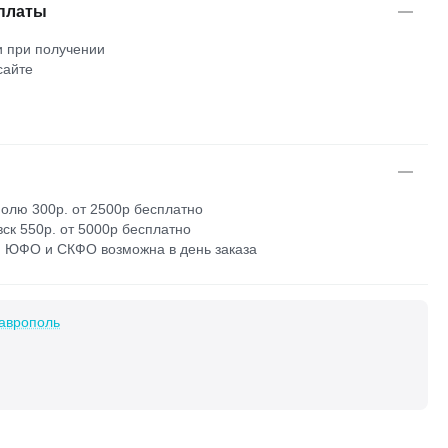
платы
 при получении
сайте
м
олю 300р. от 2500р бесплатно
ск 550р. от 5000р бесплатно
 ЮФО и СКФО возможна в день заказа
аврополь