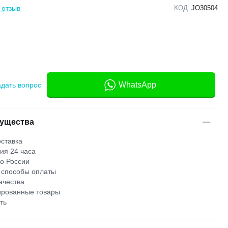
 отзыв
КОД:
JO30504
WhatsApp
адать вопрос
ущества
ставка
ия 24 часа
по России
 способы оплаты
ачества
рованные товары
ть