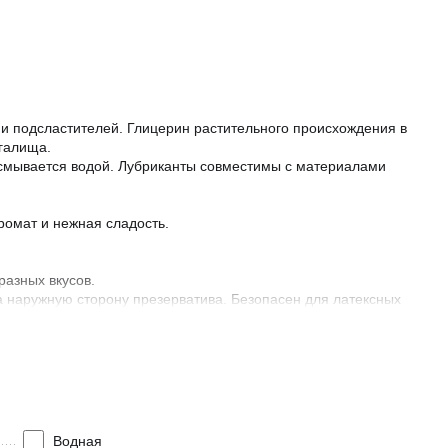
 и подсластителей. Глицерин растительного происхождения в
галища.
о смывается водой. Лубриканты совместимы с материалами
омат и нежная сладость.
разных вкусов.
а наружную сторону презерватива. Безопасен для латексных
ен, пропилпарабен
Водная