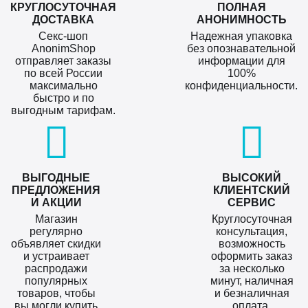
КРУГЛОСУТОЧНАЯ
ПОЛНАЯ
ДОСТАВКА
АНОНИМНОСТЬ
Секс-шоп
Надежная упаковка
AnonimShop
без опознавательной
отправляет заказы
информации для
по всей России
100%
максимально
конфиденциальности.
быстро и по
выгодным тарифам.
ВЫГОДНЫЕ
ВЫСОКИЙ
ПРЕДЛОЖЕНИЯ
КЛИЕНТСКИЙ
И АКЦИИ
СЕРВИС
Магазин
Круглосуточная
регулярно
консультация,
объявляет скидки
возможность
и устраивает
оформить заказ
распродажи
за несколько
популярных
минут, наличная
товаров, чтобы
и безналичная
вы могли купить
оплата.