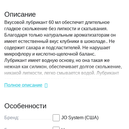
Описание
Вкусовой лубрикант 60 мл обеспечит длительное
гладкое скольжение без липкости и скатывания.
Благодаря только натуральным ароматизаторам он
имеет естественный вкус клубники в шоколаде.. Не
содержит сахара и подсластителей. Не нарушает
микрофлору и кислотно-щелочной баланс.
Лубрикант имеет водную основу, но она такая же
нежная как силикон, обеспечивает долгое скольжение,
никакой липкости, легко смывается водой. Лубрикант
совместим с материалами большинства игрушек.
Полное описание
Обладают всеми преимуществами фаворита JO H2O,
плюс приятный аромат и нежная сладость.
Особенности
Бренд:
JO System (США)