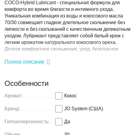
COCO-Hybrid Lubricant - специальная формула для
комфорта во время близости и интимного ухода.
Уникальная комбинация из воды и кокосового масла
70/30 совмещает гладкое длительное скольжение без
липкости и без скатываний с качественным деликатным
уходом. Лубрикант представляет собой белый крем с
легким ароматом натурального кокосового ореха.
Долгое комфортное скольжение, уход, безопасное
использование с любыми сексуальными игрушками и
Полное описание
лёгкое, быстрое удаление лубриканта водой.
Рекомендуется во всем мире врачами и
фармацевтами. Гладкая и шелковистая текстура и
Особенности
восхитительный аромат кокоса обеспечивают
идеальную атмосферу в вашей спальне. Роскошная
кремовая текстура идеально подходит как так для
Аромат:
Кокос
парных игр, так и для соло.
Состав: Вода, пропиленгликоль, каприловые/
Бренд:
JO System (США)
каприновые триглицериды, масло кокоса ,
Гипоаллергенность:
Да
ароматизатор, феноксиэтанол, полиакрилат 13,
целлюлозная камедь, экстракт семян , полисобутен,
Объем:
30