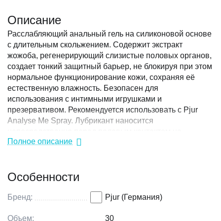
Описание
Расслабляющий анальный гель на силиконовой основе
с длительным скольжением. Содержит экстракт
жожоба, регенерирующий слизистые половых органов,
создает тонкий защитный барьер, не блокируя при этом
нормальное функционирование кожи, сохраняя её
естественную влажность. Безопасен для
использования с интимными игрушками и
презервативом. Рекомендуется использовать с Pjur
Analyse Me Spray. Лубрикант наносится
непосредственно перед половым контактом на
Полное описание
половые органы и/или область анального отверстия.
Не снижает чувствительность.
Особенности
Объем: 30 мл
Основа: силиконовая
Состав: Dimethicone, Dimethiconol, Simmondsia
Бренд:
Pjur (Германия)
Chinensis (Jojoba) Seed Oil, Amyris Balsamifera Bark Oil
Объем:
30