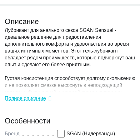
Описание
Лубрикант для анального секса SGAN Sensual -
идеальное решение для предоставления
дополнительного комфорта и удовольствия во время
ваших интимных моментов. Этот гель-лубрикант
обладает рядом преимуществ, которые подчеркнут ваш
опыт и сделают его более приятным.
Густая консистенция способствует долгому скольжению
и не позволяет смазке высохнуть в неподходящий
момент, а безопасный и простой состав сохраняет
Полное описание
естественный pH баланс слизистых.
Интимный гель-лубрикант SGAN станет важным
Особенности
инструментом для мужчин и женщин, которые
стремятся улучшить качество своей сексуальной жизни
и удовлетворение от интимных отношений. Помимо
Бренд:
SGAN (Нидерланды)