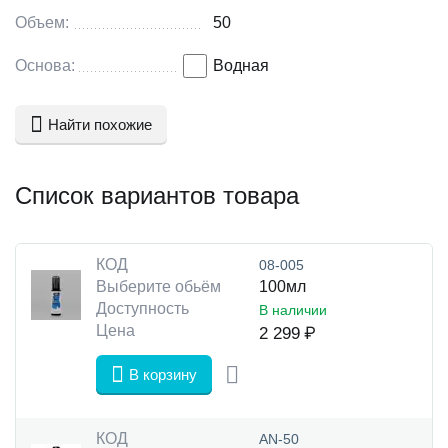
этого, регулярное использование лубриканта
способствует предотвращению сухости и дискомфорта
Объем:
50
при половом акте.
Основа:
Водная
Состав: Вода, пропиленгликоль, глицерин, сорбат
калия, бензоат натрия, молочная кислота.
Найти похожие
Список вариантов товара
КОД
08-005
Выберите обьём
100мл
Доступность
В наличии
Цена
2 299
₽
В корзину
КОД
AN-50