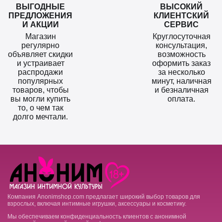
ВЫГОДНЫЕ
ВЫСОКИЙ
ПРЕДЛОЖЕНИЯ
КЛИЕНТСКИЙ
И АКЦИИ
СЕРВИС
Магазин
Круглосуточная
регулярно
консультация,
объявляет скидки
возможность
и устраивает
оформить заказ
распродажи
за несколько
популярных
минут, наличная
товаров, чтобы
и безналичная
вы могли купить
оплата.
то, о чем так
долго мечтали.
Компания Anonimshop.com предлагает широкий выбор товаров для
взрослых, включая интимные игрушки, аксессуары и косметику.
Мы обеспечиваем конфиденциальность клиентов с анонимной