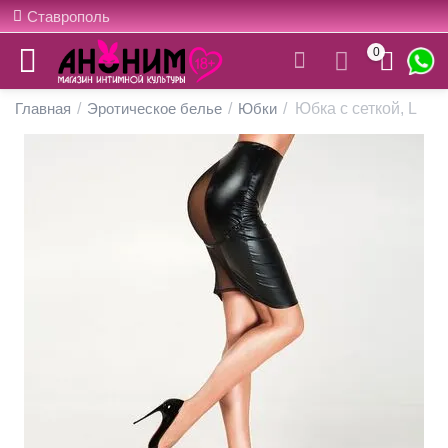
Ставрополь
0
Главная
/
Эротическое белье
/
Юбки
/
Юбка с сеткой, L