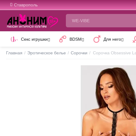
Ставрополь
Секс игрушки
BDSM
Для него
Главная
/
Эротическое белье
/
Сорочки
/
Сорочка Obsessive La