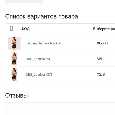
Список вариантов товара
КОД
Выберите р
XL/XXL
Lacrisia chemise black XL
M/L
OBS_Lacrisia M/L
XS/S
OBS_Lacrisia XS/S
Отзывы