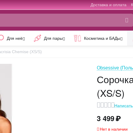
Доставка и оплата
Для неё
Для пары
Косметика и БАДы
crisia Chemise (XS/S)
Obsessive (Пол
Сорочка
(XS/S)
Написать
3 499
₽
Нет в наличии