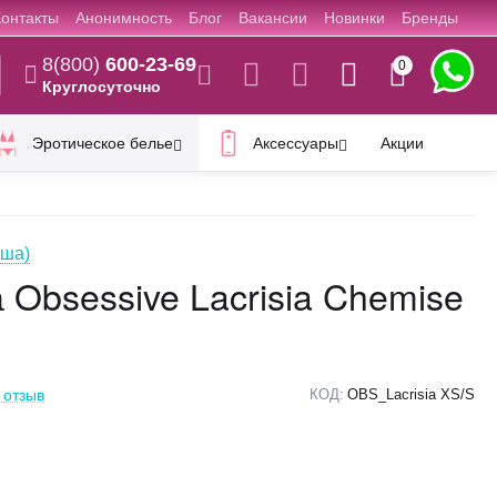
Контакты
Анонимность
Блог
Вакансии
Новинки
Бренды
8(800)
600-23-69
0
Круглосуточно
Эротическое белье
Аксессуары
Акции
ьша)
 Obsessive Lacrisia Chemise
 отзыв
КОД:
OBS_Lacrisia XS/S