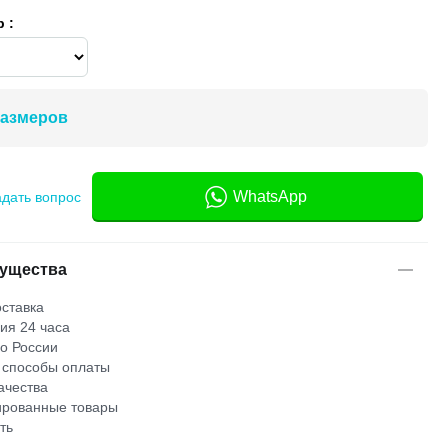
 :
размеров
WhatsApp
адать вопрос
ущества
ставка
ия 24 часа
по России
 способы оплаты
ачества
рованные товары
ть