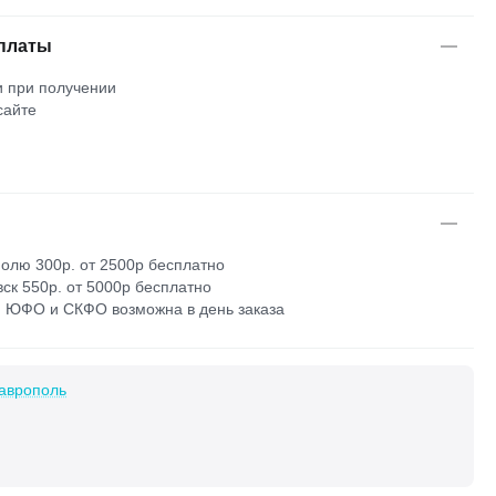
платы
 при получении
сайте
м
олю 300р. от 2500р бесплатно
ск 550р. от 5000р бесплатно
 ЮФО и СКФО возможна в день заказа
аврополь