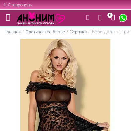
Ставрополь
0
Главная
/
Эротическое белье
/
Сорочки
/
Бэби-долл + стринг