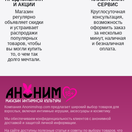
И АКЦИИ
СЕРВИС
Магазин
Круглосуточная
регулярно
консультация,
объявляет скидки
возможность
и устраивает
оформить заказ
распродажи
за несколько
популярных
минут, наличная
товаров, чтобы
и безналичная
вы могли купить
оплата.
то, о чем так
долго мечтали.
Компания Anonimshop.com предлагает широкий выбор товаров для
взрослых, включая интимные игрушки, аксессуары и косметику.
Мы обеспечиваем конфиденциальность клиентов с анонимной
доставкой и защитой личной информации.
На сайте доступны полезные статьи и советы по выбору товаров, что