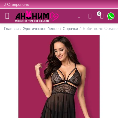
Ставрополь
0
Главная
/
Эротическое белье
/
Сорочки
/
Бэби-долл Obses