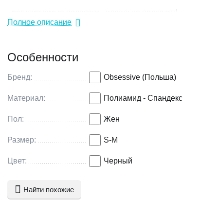
- регулируемые подвязки - идеально подходят!
Полное описание
- гибкий и приятный для тела материал
Особенности
Бренд:
Obsessive (Польша)
Материал:
Полиамид - Спандекс
Пол:
Жен
Размер:
S-M
Цвет:
Черный
Найти похожие