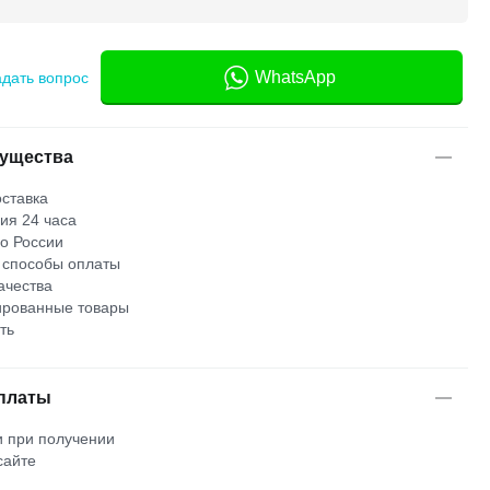
WhatsApp
адать вопрос
ущества
ставка
ия 24 часа
по России
 способы оплаты
ачества
рованные товары
ть
платы
 при получении
сайте
м