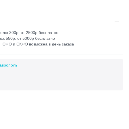
олю 300р. от 2500р бесплатно
ск 550р. от 5000р бесплатно
 ЮФО и СКФО возможна в день заказа
аврополь