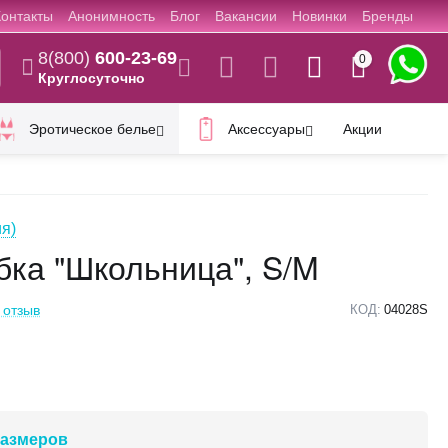
Контакты
Анонимность
Блог
Вакансии
Новинки
Бренды
8(800)
600-23-69
0
Круглосуточно
Эротическое белье
Аксессуары
Акции
ия)
ка "Школьница", S/M
 отзыв
КОД:
04028S
размеров