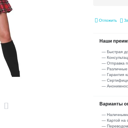
Отложить
З
Наши преим
— Быстрая до
— Консультац
— Отправка 
— Различные
— Гарантия к
— Сертифици
— Анонимнос
Варианты о
— Наличными
— Картой на 
— Переводо