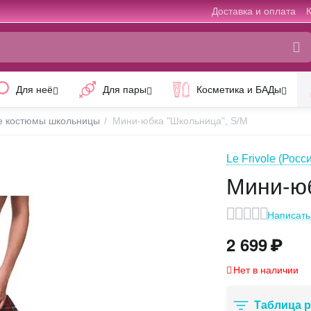
Доставка и оплата
Для неё
Для пары
Косметика и БАДы
е костюмы школьницы
/
Мини-юбка "Школьница", S/M
Le Frivole (Росс
Мини-юб
Написать
2 699
₽
Нет в наличии
Таблица 