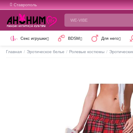
Ставрополь
Секс игрушки
BDSM
Для него
Главная
/
Эротическое белье
/
Ролевые костюмы
/
Эротически