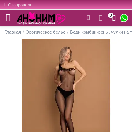
Ставрополь
0
Главная
/
Эротическое белье
/
Боди комбинизоны, чулки на 