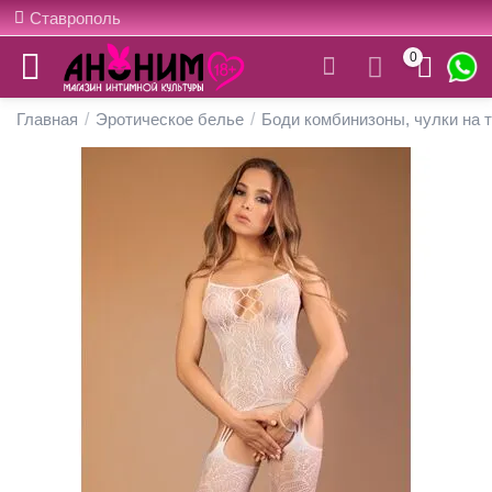
Ставрополь
0
Главная
/
Эротическое белье
/
Боди комбинизоны, чулки на 