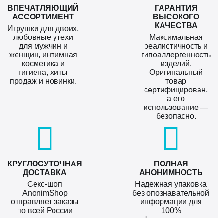
ВПЕЧАТЛЯЮЩИЙ
ГАРАНТИЯ
АССОРТИМЕНТ
ВЫСОКОГО
КАЧЕСТВА
Игрушки для двоих,
любовные утехи
Максимальная
для мужчин и
реалистичность и
женщин, интимная
гипоаллергенность
косметика и
изделий.
гигиена, хиты
Оригинальный
продаж и новинки.
товар
сертифицирован,
а его
использование —
безопасно.
КРУГЛОСУТОЧНАЯ
ПОЛНАЯ
ДОСТАВКА
АНОНИМНОСТЬ
Секс-шоп
Надежная упаковка
AnonimShop
без опознавательной
отправляет заказы
информации для
по всей России
100%