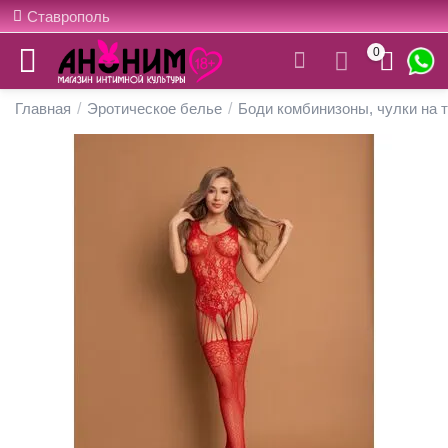
Ставрополь
0
Главная
/
Эротическое белье
/
Боди комбинизоны, чулки на 