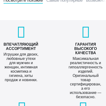
Посмотрите похожие
Самые популярные
Возможно,
ВПЕЧАТЛЯЮЩИЙ
ГАРАНТИЯ
АССОРТИМЕНТ
ВЫСОКОГО
КАЧЕСТВА
Игрушки для двоих,
любовные утехи
Максимальная
для мужчин и
реалистичность и
женщин, интимная
гипоаллергенность
косметика и
изделий.
гигиена, хиты
Оригинальный
продаж и новинки.
товар
сертифицирован,
а его
использование —
безопасно.