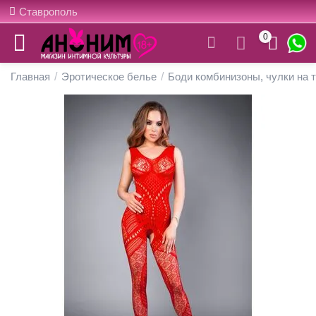
Ставрополь
0
Главная
/
Эротическое белье
/
Боди комбинизоны, чулки на 