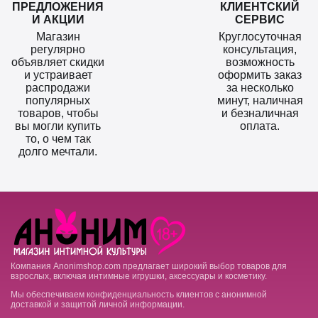
ПРЕДЛОЖЕНИЯ
КЛИЕНТСКИЙ
И АКЦИИ
СЕРВИС
Магазин
Круглосуточная
регулярно
консультация,
объявляет скидки
возможность
и устраивает
оформить заказ
распродажи
за несколько
популярных
минут, наличная
товаров, чтобы
и безналичная
вы могли купить
оплата.
то, о чем так
долго мечтали.
Компания Anonimshop.com предлагает широкий выбор товаров для
взрослых, включая интимные игрушки, аксессуары и косметику.
Мы обеспечиваем конфиденциальность клиентов с анонимной
доставкой и защитой личной информации.