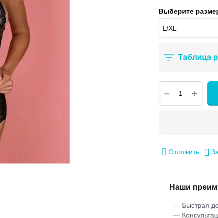
Выберите размер
Таблица 
+
−
Отложить
З
Наши преим
— Быстрая до
— Консультац