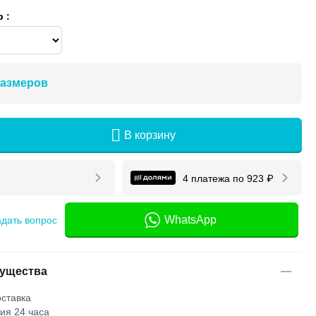
 :
размеров
В корзину
4 платежа по
923
₽
WhatsApp
адать вопрос
ущества
ставка
ия 24 часа