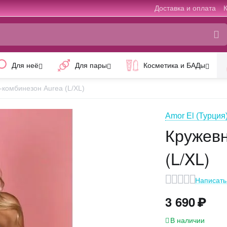
Доставка и оплата
Для неё
Для пары
Косметика и БАДы
-комбинезон Aurea (L/XL)
Amor El (Турция
Кружевн
(L/XL)
Написать
3 690
₽
В наличии