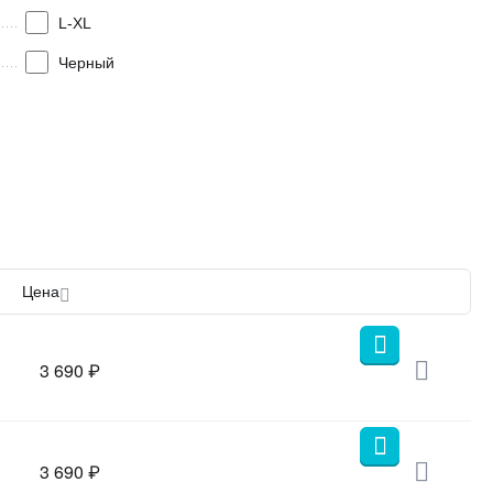
L-XL
Черный
Цена
3 690
₽
3 690
₽