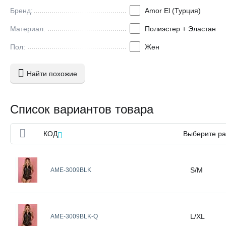
Бренд:
Amor El (Турция)
Материал:
Полиэстер + Эластан
Пол:
Жен
Найти похожие
Список вариантов товара
КОД
Выберите р
S/M
AME-3009BLK
L/XL
AME-3009BLK-Q