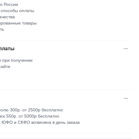
по России
 способы оплаты
ачества
рованные товары
ть
платы
 при получении
сайте
м
олю 300р. от 2500р бесплатно
ск 550р. от 5000р бесплатно
 ЮФО и СКФО возможна в день заказа