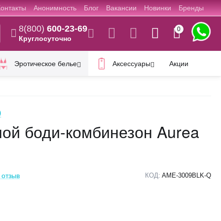
Контакты
Анонимность
Блог
Вакансии
Новинки
Бренды
8(800)
600-23-69
0
Круглосуточно
Эротическое белье
Аксессуары
Акции
)
ой боди-комбинезон Aurea
 отзыв
КОД:
AME-3009BLK-Q