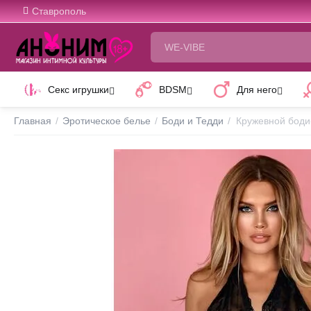
Ставрополь
Секс игрушки
BDSM
Для него
Главная
/
Эротическое белье
/
Боди и Тедди
/
Кружевной боди