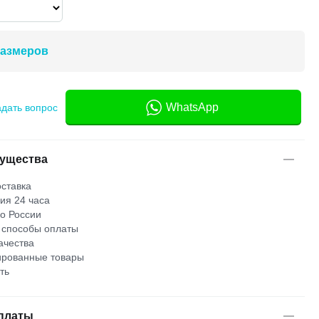
размеров
WhatsApp
адать вопрос
ущества
ставка
ия 24 часа
по России
 способы оплаты
ачества
рованные товары
ть
платы