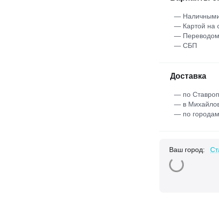
— Наличными
— Картой на 
— Переводо
— СБП
Доставка
— по Ставроп
— в Михайлов
— по городам
Ваш город:
Ст