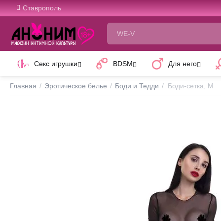
Ставрополь
Секс игрушки
BDSM
Для него
Главная
/
Эротическое белье
/
Боди и Тедди
/
Боди-сетка, M