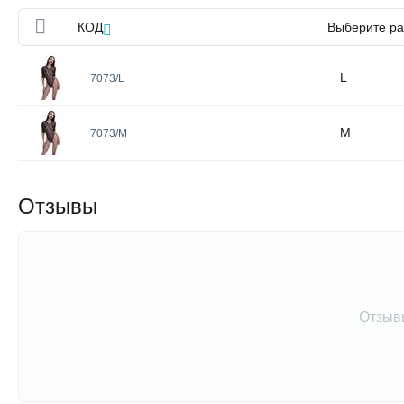
КОД
Выберите р
L
7073/L
M
7073/M
Отзывы
Отзыв