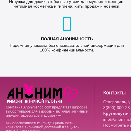
Игрушки для двоих, любовные утехи для мужчин и женщин,
интимная косметика и гигиена, хиты продаж и новинки.
ПОЛНАЯ АНОНИМНОСТЬ
Надежная упаковка без опознавательной информации для
100% конфиденциальности.
Контакты
Ставрополь, ул
Компания Anonimshop.com предлагает широкий
8(800)
600-23
выбор товаров для взрослых, включая интимные
Круглосуточ
игрушки, аксессуары и косметику.
info@anonims
Мы обеспечиваем конфиденциальность
Посмотреть на
клиентов с анонимной доставкой и защитой