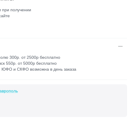
 при получении
сайте
м
олю 300р. от 2500р бесплатно
ск 550р. от 5000р бесплатно
 ЮФО и СКФО возможна в день заказа
аврополь