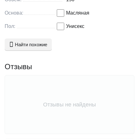
нежной и бархатистой.
Основа:
Масляная
Пол:
Унисекс
Найти похожие
Отзывы
Отзывы не найдены