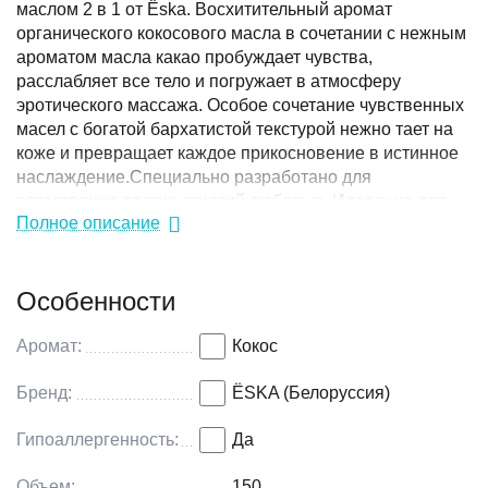
маслом 2 в 1 от Ёska. Восхитительный аромат
органического кокосового масла в сочетании с нежным
ароматом масла какао пробуждает чувства,
расслабляет все тело и погружает в атмосферу
эротического массажа. Особое сочетание чувственных
масел с богатой бархатистой текстурой нежно тает на
коже и превращает каждое прикосновение в истинное
наслаждение.Специально разработано для
естественно долгих занятий любовью. Идеально для
Полное описание
использования с изделиями из силикона, дерева и
стекла. 100% натуральных ингредиентов
2 в 1: лубрикант и массажное масло
Особенности
Натуральная альтернатива силикону. Максимально
длительное естественное скольжение. Только
растительные ингредиенты. Без силиконов, отдушек,
Аромат:
Кокос
консервантов, глицерина, минерального масла.
Подходит для анального, вагинального и орального
Бренд:
ЁSKA (Белоруссия)
секса. Безопасен для использования во время
Гипоаллергенность:
Да
беременности и в период кормления грудью. Крем-
масло интенсивно питает и смягчает кожу, делает её
Объем:
150