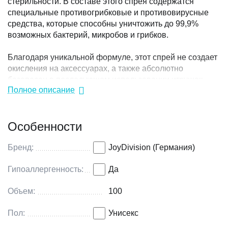
стерильности. В составе этого спрея содержатся
специальные противогрибковые и противовирусные
средства, которые способны уничтожить до 99,9%
возможных бактерий, микробов и грибков.
Благодаря уникальной формуле, этот спрей не создает
окисления на аксессуарах, а также абсолютно
безопасен в последующем использовании игрушек
Полное описание
людьми с чувствительной кожей половых органов.
Способ применения:
Особенности
Нанесите спрей-очиститель на поверхность
аксессуара, подождите 5 секунд и тщательно вытрите
насухо не ворсистой тканью.
Бренд:
JoyDivision (Германия)
Спрей можно не смывать.
Гипоаллергенность:
Да
Применяется со всеми материалами: резина, латекс,
Объем:
100
ПВХ, пластмассы и силикон.
Не содержит спирта.
Пол:
Унисекс