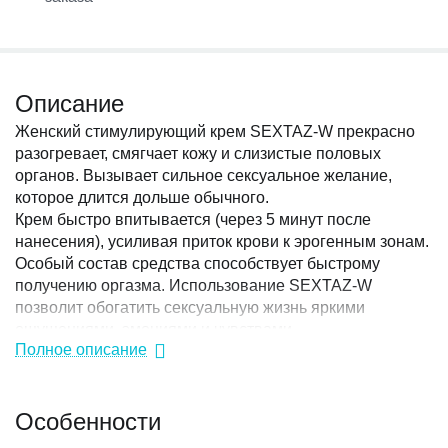
Описание
Женский стимулирующий крем SEXTAZ-W прекрасно
разогревает, смягчает кожу и слизистые половых
органов. Вызывает сильное сексуальное желание,
которое длится дольше обычного.
Крем быстро впитывается (через 5 минут после
нанесения), усиливая приток крови к эрогенным зонам.
Особый состав средства способствует быстрому
получению оргазма. Использование SEXTAZ-W
позволит обогатить сексуальную жизнь яркими
ощущениями, эмоциями и чувствами.
Полное описание
Применение: массирующими движениями нанесите
средство на клитор и вход во влагалище за 10-15 минут
Особенности
до интимной близости. Дозировка крема подбирается
индивидуально, начиная с 1-2 капель (размером с