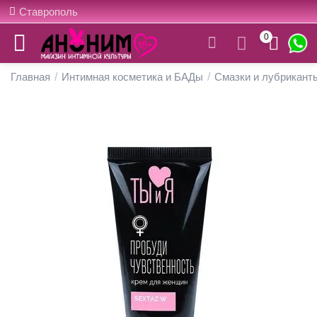
Ставрополь
0
Главная
/
Интимная косметика и БАДы
/
Смазки и лубрикант