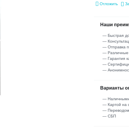
Отложить
З
Наши преим
— Быстрая до
— Консультац
— Отправка 
— Различные
— Гарантия к
— Сертифици
— Анонимнос
Варианты о
— Наличными
— Картой на 
— Переводо
— СБП