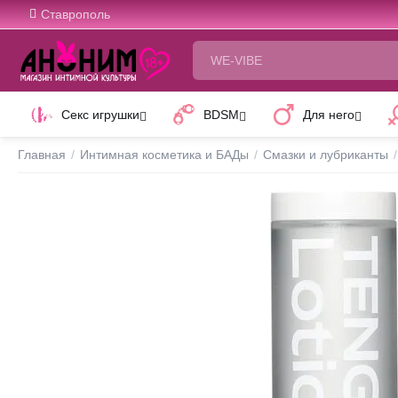
Ставрополь
Секс игрушки
BDSM
Для него
Главная
/
Интимная косметика и БАДы
/
Смазки и лубриканты
/