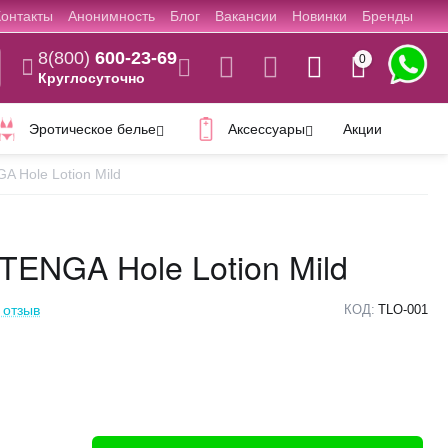
Контакты
Анонимность
Блог
Вакансии
Новинки
Бренды
8(800)
600-23-69
0
Круглосуточно
Эротическое белье
Аксессуары
Акции
A Hole Lotion Mild
TENGA Hole Lotion Mild
 отзыв
КОД:
TLO-001