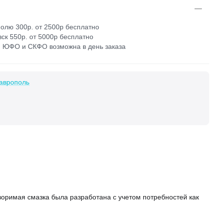
олю 300р. от 2500р бесплатно
ск 550р. от 5000р бесплатно
 ЮФО и СКФО возможна в день заказа
аврополь
воримая смазка была разработана с учетом потребностей как