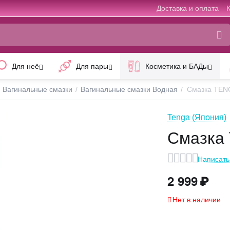
Доставка и оплата
Для неё
Для пары
Косметика и БАДы
Вагинальные смазки
/
Вагинальные смазки Водная
/
Смазка TENG
Tenga (Япония)
Смазка 
Написать
2 999
₽
Нет в наличии