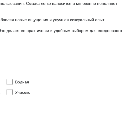
пользования. Смазка легко наносится и мгновенно пополняет
добавляя новые ощущения и улучшая сексуальный опыт.
. Это делает ее практичным и удобным выбором для ежедневного
одит для всех типов кожи и безопасна для использования с
 стильным дополнением вашего интимного пространства.
и улучшите качество своих интимных отношений с помощью этой
Водная
Унисекс