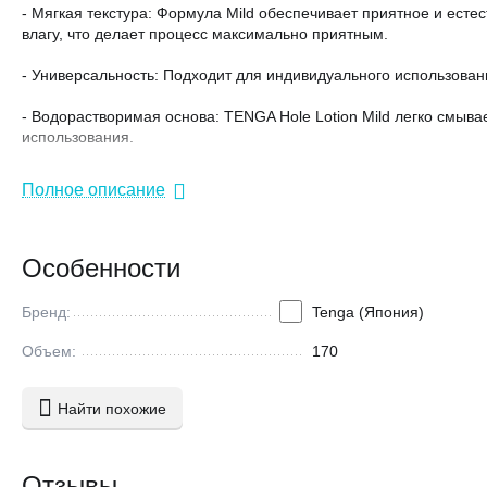
- Мягкая текстура: Формула Mild обеспечивает приятное и ест
влагу, что делает процесс максимально приятным.
- Универсальность: Подходит для индивидуального использова
- Водорастворимая основа: TENGA Hole Lotion Mild легко смыв
использования.
- Безопасная формула: Смазка создана из высококачественных,
Полное описание
секс-игрушками.
- Эстетичная упаковка: Удобный тюбик с современным дизайном
Особенности
TENGA Hole Lotion Mild — это ваш надежный спутник для неза
превосходной смазки!
Бренд:
Tenga (Япония)
Объем:
170
Найти похожие
Отзывы