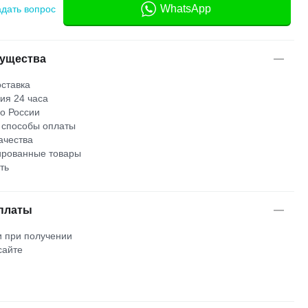
WhatsApp
адать вопрос
ущества
ставка
ия 24 часа
по России
 способы оплаты
ачества
рованные товары
ть
платы
 при получении
сайте
м