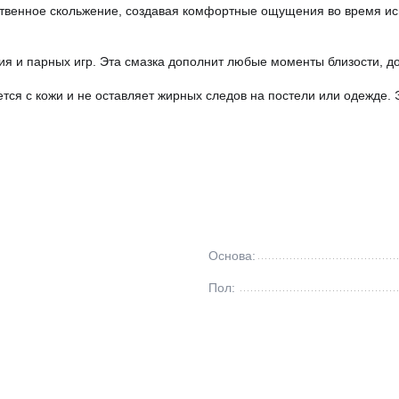
ественное скольжение, создавая комфортные ощущения во время ис
ния и парных игр. Эта смазка дополнит любые моменты близости, 
ается с кожи и не оставляет жирных следов на постели или одежде
 гипоаллергенных ингредиентов, не вызывающих раздражений. Подх
 легко поместится в вашей туалетной косметичке, а также станет
бываемых моментов. Откройте для себя новые грани удовольствия 
Основа:
Пол: