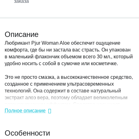
заказа
Описание
Любрикант Pjur Woman Aloe обеспечит ощущение
комфорта, где бы ни застала вас страсть. Он упакован
в маленький флакончик объемом всего 30 мл., который
удобно носить с собой в сумочке или косметичке.
Это не просто смазка, а высококачественное средство,
созданное с применением ультрасовременных
технологий. Она содержит в составе натуральный
экстракт алоэ вера, поэтому обладает великолепным
регенерирующим эффектом. Средство насыщает
Полное описание
слизистую оболочку питательными веществами,
увлажняет, повышает эластичность вагины, а кроме
того, способствует регенерации микроповреждений.
Особенности
Состав обладает кислотно-щелочным балансом рН
свойственным естественной среде женского