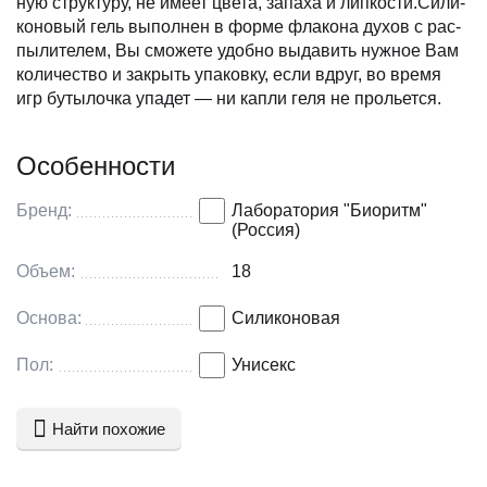
ную струк­туру, не имеет цвета, запаха и липкости.Сили­
ко­но­вый гель выпол­нен в форме фла­кона духов с рас­
пы­ли­те­лем, Вы сможете удобно выда­вить нуж­ное Вам
коли­че­ство и закрыть упа­ковку, если вдруг, во время
игр буты­лочка упа­дет — ни капли геля не прольется.
Особенности
Бренд:
Лаборатория "Биоритм"
(Россия)
Объем:
18
Основа:
Силиконовая
Пол:
Унисекс
Найти похожие