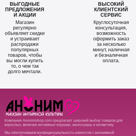
ВЫГОДНЫЕ
ВЫСОКИЙ
ПРЕДЛОЖЕНИЯ
КЛИЕНТСКИЙ
И АКЦИИ
СЕРВИС
Магазин
Круглосуточная
регулярно
консультация,
объявляет скидки
возможность
и устраивает
оформить заказ
распродажи
за несколько
популярных
минут, наличная
товаров, чтобы
и безналичная
вы могли купить
оплата.
то, о чем так
долго мечтали.
Компания Anonimshop.com предлагает широкий выбор товаров для
взрослых, включая интимные игрушки, аксессуары и косметику.
Мы обеспечиваем конфиденциальность клиентов с анонимной