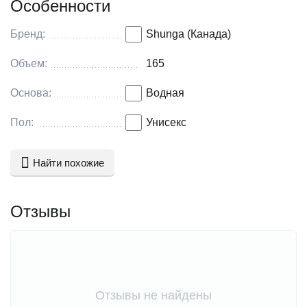
Особенности
марка: SHUNGA
Бренд:
Shunga (Канада)
Объем:
165
Основа:
Водная
Пол:
Унисекс
Найти похожие
Отзывы
Отзывы не найдены