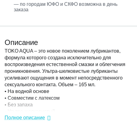
— по городам ЮФО и СКФО возможна в день
заказа
Описание
TOKO AQUA – это новое поколением лубрикантов,
формула которого создана исключительно для
воспроизведения естественной смазки и облегчения
проникновения. Ультра-шелковистые лубриканты
усиливают ощущения в момент непосредственного
сексуального контакта. Объем – 165 мл.
• На водной основе
• Совместим с латексом
• Без запаха
• Ультра-шелковистый
Полное описание
• Не оставляет пятен
• Длительное скольжение.
Страна: Канада Материал: Водная основа Торговая