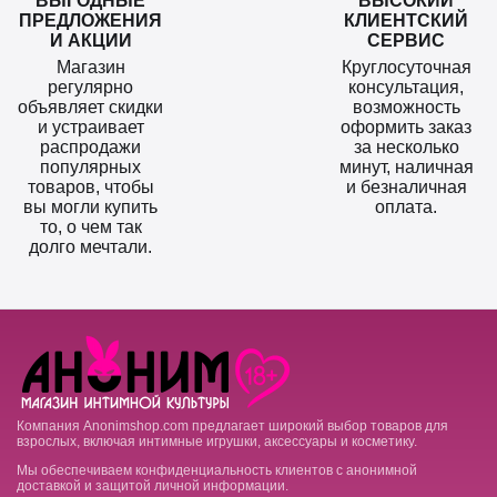
ВЫГОДНЫЕ
ВЫСОКИЙ
ПРЕДЛОЖЕНИЯ
КЛИЕНТСКИЙ
И АКЦИИ
СЕРВИС
Магазин
Круглосуточная
регулярно
консультация,
объявляет скидки
возможность
и устраивает
оформить заказ
распродажи
за несколько
популярных
минут, наличная
товаров, чтобы
и безналичная
вы могли купить
оплата.
то, о чем так
долго мечтали.
Компания Anonimshop.com предлагает широкий выбор товаров для
взрослых, включая интимные игрушки, аксессуары и косметику.
Мы обеспечиваем конфиденциальность клиентов с анонимной
доставкой и защитой личной информации.