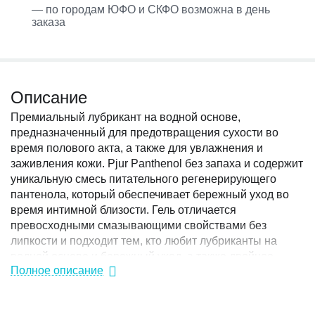
— по городам ЮФО и СКФО возможна в день
заказа
Описание
Премиальный лубрикант на водной основе,
предназначенный для предотвращения сухости во
время полового акта, а также для увлажнения и
заживления кожи. Pjur Panthenol без запаха и содержит
уникальную смесь питательного регенерирующего
пантенола, который обеспечивает бережный уход во
время интимной близости. Гель отличается
превосходными смазывающими свойствами без
липкости и подходит тем, кто любит лубриканты на
водной основе и бережный уход, а также двойное
Полное описание
увлажнение кожи и слизистой. Рекомендуется
применять в период менопауз, во время гормональной
терапии, при стрессах и дискомфорте из-за сухости