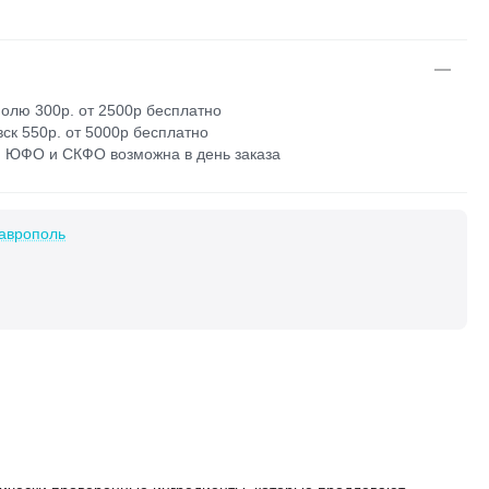
олю 300р. от 2500р бесплатно
ск 550р. от 5000р бесплатно
 ЮФО и СКФО возможна в день заказа
аврополь