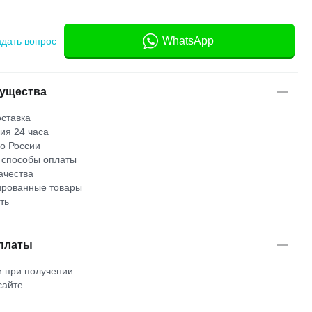
WhatsApp
адать вопрос
ущества
ставка
ия 24 часа
по России
 способы оплаты
ачества
рованные товары
ть
платы
 при получении
сайте
м