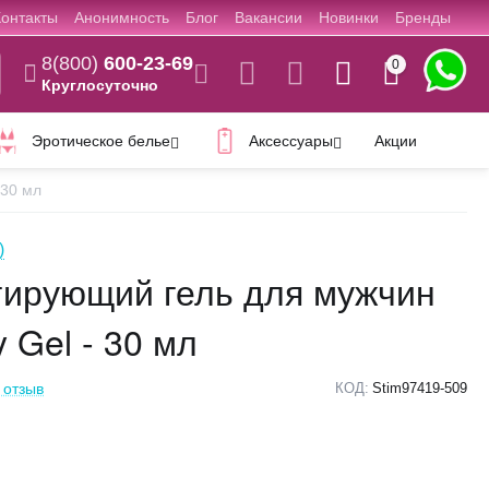
Контакты
Анонимность
Блог
Вакансии
Новинки
Бренды
8(800)
600-23-69
0
Круглосуточно
Эротическое белье
Аксессуары
Акции
 30 мл
)
ирующий гель для мужчин
 Gel - 30 мл
 отзыв
КОД:
Stim97419-509