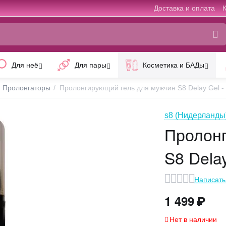
Доставка и оплата
Для неё
Для пары
Косметика и БАДы
Пролонгаторы
/
Пролонгирующий гель для мужчин S8 Delay Gel -
s8 (Нидерланды
Пролонг
S8 Delay
Написать
1 499
₽
Нет в наличии