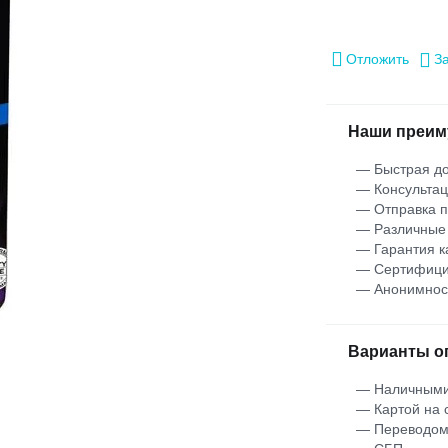
Отложить
З
Наши преим
— Быстрая до
— Консультац
— Отправка 
— Различные
— Гарантия к
— Сертифици
— Анонимнос
Варианты о
— Наличными
— Картой на 
— Переводо