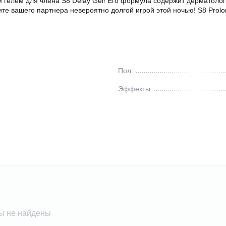
гелем для члена S8 Delay Gel! Его формула содержит дерматоло
е вашего партнера невероятно долгой игрой этой ночью! S8 Prolon
Пол:
Эффекты:
ы не найдены