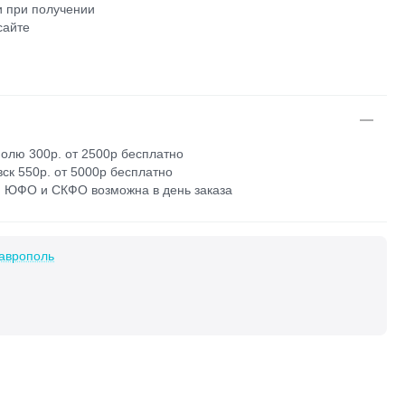
 при получении
сайте
м
олю 300р. от 2500р бесплатно
ск 550р. от 5000р бесплатно
 ЮФО и СКФО возможна в день заказа
аврополь