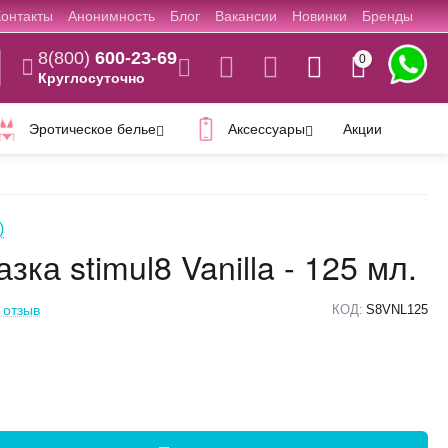
Контакты
Анонимность
Блог
Вакансии
Новинки
Бренды
8(800)
600-23-69
0
Круглосуточно
Эротическое белье
Аксессуары
Акции
)
зка stimul8 Vanilla - 125 мл.
 отзыв
КОД:
S8VNL125