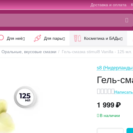
Доставка и оплата
Для неё
Для пары
Косметика и БАДы
Оральные, вкусовые смазки
/
Гель-смазка stimul8 Vanilla - 125 мл.
s8 (Нидерланды
Гель-сма
Написать
1 999
₽
В наличии