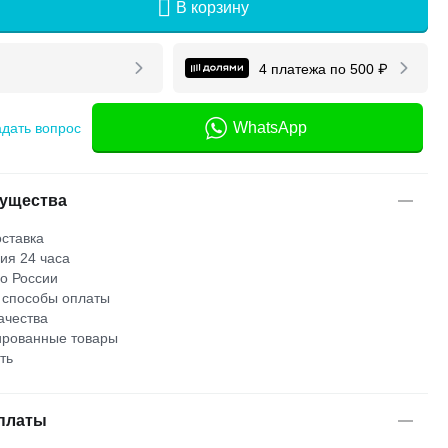
В корзину
4 платежа по
500
₽
WhatsApp
адать вопрос
ущества
ставка
ия 24 часа
по России
 способы оплаты
ачества
рованные товары
ть
платы